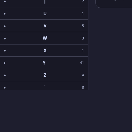
Ṭ
2
U
1
V
5
W
3
X
1
Y
41
Z
4
ʿ
8
Search
About & Credits
© 2016 Beth Mardutho —
CC BY-NC 4.0
. Origin