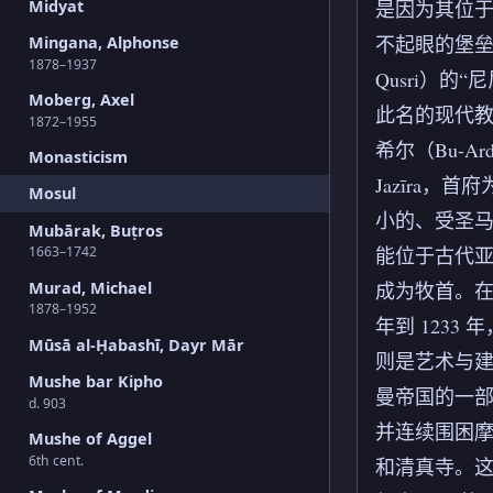
Midyat
是因为其位
不起眼的堡
Mingana, Alphonse
1878–1937
Qusri）的
Moberg, Axel
此名的现代教堂
1872–1955
希尔（Bu-A
Monasticism
Jazīra
Mosul
小的、受圣马太
Mubārak, Buṭros
1663–1742
能位于古代亚
Murad, Michael
成为牧首。在
1878–1952
年到 1233
Mūsā al-Ḥabashī, Dayr Mār
则是艺术与建
Mushe bar Kipho
曼帝国的一部
d. 903
并连续围困
Mushe of Aggel
6th cent.
和清真寺。这