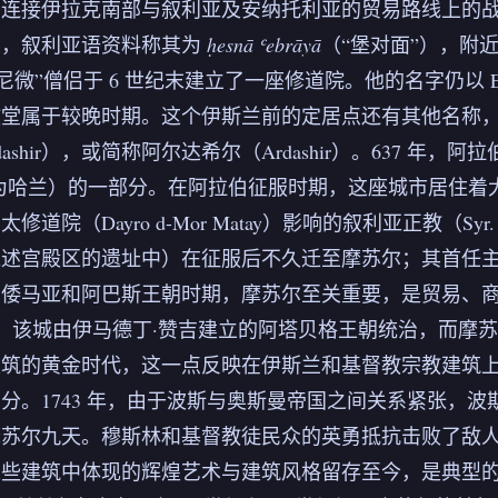
于连接伊拉克南部与叙利亚及安纳托利亚的贸易路线上的
垒，叙利亚语资料称其为
ḥesnā ʿebrāyā
（“堡对面”），附近有一
“尼尼微”僧侣于 6 世纪末建立了一座修道院。他的名字仍以 
属于较晚时期。这个伊斯兰前的定居点还有其他名称，包括努 -
rdashir），或简称阿尔达希尔（Ardashir）。637 
，首府为哈兰）的一部分。在阿拉伯征服时期，这座城市居住着大
修道院（Dayro d-Mor Matay）影响的叙利亚正教（S
述宫殿区的遗址中）在征服后不久迁至摩苏尔；其首任主教正是
倭马亚和阿巴斯王朝时期，摩苏尔至关重要，是贸易、商业
 年，该城由伊马德丁·赞吉建立的阿塔贝格王朝统治，而摩苏尔
筑的黄金时代，这一点反映在伊斯兰和基督教宗教建筑上。该城
分。1743 年，由于波斯与奥斯曼帝国之间关系紧张，
摩苏尔九天。穆斯林和基督教徒民众的英勇抵抗击败了敌
些建筑中体现的辉煌艺术与建筑风格留存至今，是典型的贾利