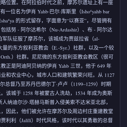
战略位置。在阿拉伯时代之前，摩苏尔遗址上有一座
位名为伊肖 Yahb·巴尔·库斯里（Ishoʿyahb bar
Eshaʿya 的形式留存，字面意为“以赛亚”，尽管拥有
 阿尔达希尔（Nu-Ardashir）、布 - 阿尔达
年，阿拉伯军队征服了摩苏尔，该城成为贾兹拉省（al-
量的东方叙利亚教会（E.-Syr.）社群，以及一个较
yr. Orth.）社群。尼尼微的东方叙利亚教会教区（很可
阿迪阿贝纳的伊肖 Yahb 三世，他于 649 年
和农业中心，城市人口和建筑繁荣兴旺。从 1127
总督乃至苏丹巴德尔丁·卢卢（1199–1259）时期
于 1258 年被蒙古人洗劫，1534 年成为奥斯
波斯人纳迪尔沙·塔赫马斯普入侵美索不达米亚北部，
人，因此，他们被允许在摩苏尔及周边村庄重建教堂
利（Jalīlī）时代风格，该时代以其勇敢的总督