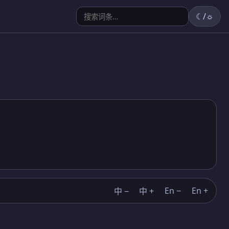
☾/☼
En −
En +
中 −
中 +