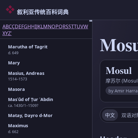
4th cent.
Maronite Church
叙利亚传统百科词典
Martyrs and persecutions
66
53
25
36
25
30
13
31
15
11
54
19
28
11
68
35
41
1
5
9
9
3
8
2
2
1
5
3
1
4
8
A
B
C
Ç
D
E
F
G
H
Ḥ
I
J
K
L
M
N
O
P
Q
R
S
Ṣ
T
Ṭ
U
V
W
Marutha of Maypherqaṭ
X
Y
Z
ʿ
Mosu
4th/5th cent.
Marutha of Tagrit
d. 649
Mary
Mosul
Masius, Andreas
1514–1573
摩苏尔 (Mosul
Masora
by Amir Harra
Masʿūd of Ṭur ʿAbdin
ca. 1430/1–1509?
中文
双语对
Matay, Dayro d-Mor
Maximus
d. 662