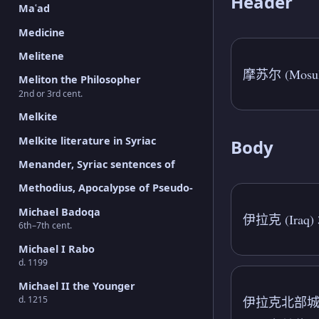
Header
Maʿad
Medicine
Melitene
摩苏尔 (Mosul
Meliton the Philosopher
2nd or 3rd cent.
Melkite
Melkite literature in Syriac
Body
Menander, Syriac sentences of
Methodius, Apocalypse of Pseudo-
Michael Badoqa
伊拉克 (Ira
6th–7th cent.
Michael I Rabo
d. 1199
Michael II the Younger
d. 1215
伊拉克北部