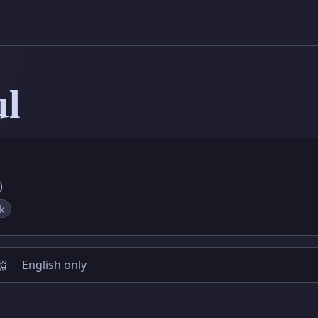
l
)
k
English only
照