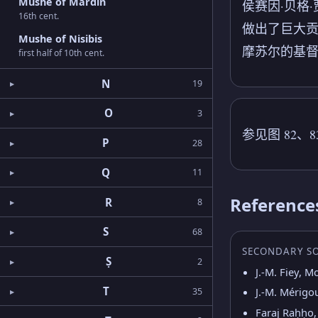
Mushe of Mardin
侯赛因·贝格
16th cent.
做出了巨大贡
Mushe of Nisibis
摩苏尔的基
first half of 10th cent.
N
19
O
3
参见图 82、83
P
28
Q
11
Reference
R
8
S
68
SECONDARY S
Ṣ
2
J.-M. Fiey, M
T
J.-M. Mérigo
35
Faraj Raḥḥo,