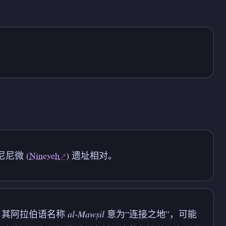
尼尼微 (
Nineveh
) 遗址相对。
。其阿拉伯语名称
al-Mawṣil
意为“连接之地”，可能