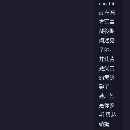
(Justinia
n) 在东
方军事
战役期
间遇见
了她，
并违背
她父亲
的意愿
娶了
她。她
是保罗
斯·贝赫
纳姆