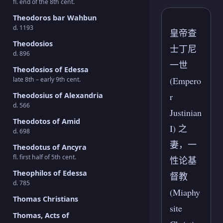
fl. end of the 8th cent.
Theodoros bar Wahbun
d. 1193
皇帝查
Theodosios
士丁尼
d. 896
一世
Theodosios of Edessa
(Empero
late 8th – early 9th cent.
r
Theodosius of Alexandria
d. 566
Justinian
Theodotos of Amid
I) 之
d. 698
妻，一
Theodotus of Ancyra
fl. first half of 5th cent.
性论基
Theophilos of Edessa
督教
d. 785
(Miaphy
Thomas Christians
site
Thomas, Acts of