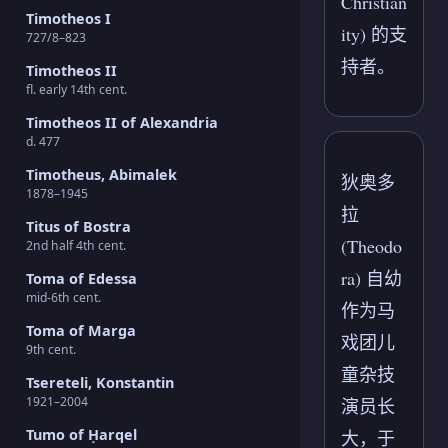
Christian
Timotheos I
ity) 的支
727/8–823
持者。
Timotheos II
fl. early 14th cent.
Timotheos II of Alexandria
d. 477
Timotheus, Abimalek
狄奥多
1878–1945
拉
Titus of Bostra
(Theodo
2nd half 4th cent.
ra) 自幼
Toma of Edessa
mid-6th cent.
作为马
Toma of Marga
戏团儿
9th cent.
童杂技
Tsereteli, Konstantin
1921–2004
演员长
Tumo of Ḥarqel
大，于