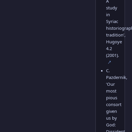
A
study
in
Syriac
historiograp
tradition’,
Hugoye
4.2
(2001).
↗
C.
Pazdernik,
‘Our
most
pious
consort
given
us by
God:
Dissident