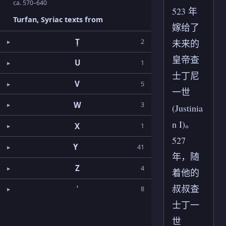
ca. 570–640
523 年
Turfan, Syriac texts from
嫁给了
Ṭ
2
未来的
皇帝查
U
1
士丁尼
V
5
一世
W
3
(Justinia
n I)。
X
1
527
Y
41
年，随
Z
4
着他的
叔叔查
ʿ
8
士丁一
世