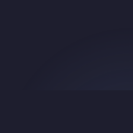
Search
About & Credits
© 2016 Beth Mardutho —
CC BY-NC 4.0
.
Original TEI source:
srophe/e-gedsh
.
翻译：Ephrem Yuan，2026 年。本译文参考Qwen 3.5:cloud