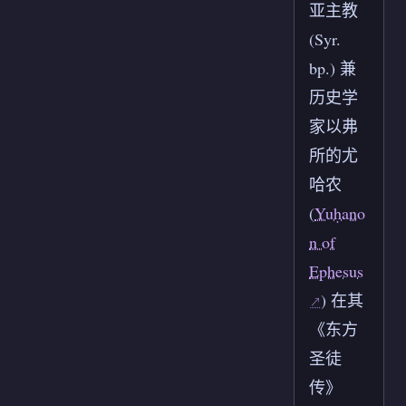
亚主教
(Syr.
bp.) 兼
历史学
家以弗
所的尤
哈农
(
Yuḥano
n of
Ephesus
) 在其
《东方
圣徒
传》