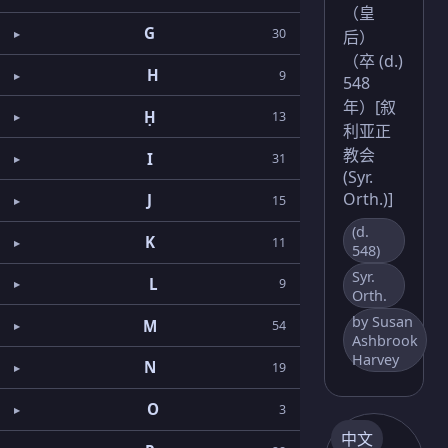
（皇
G
30
后）
（卒 (d.)
H
9
548
年）[叙
Ḥ
13
利亚正
教会
I
31
(Syr.
Orth.)]
J
15
(d.
K
11
548)
Syr.
L
9
Orth.
by Susan
M
54
Ashbrook
Harvey
N
19
O
3
中文