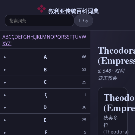
6
5
2
3
2
3
1
3
1
1
5
1
2
1
6
3
4
叙利亚传统百科词典
☾/☼
A
B
C
Ç
D
E
F
G
H
Ḥ
I
J
K
L
M
N
O
P
Q
R
S
Ṣ
T
Ṭ
U
V
W
X
Y
Z
ʿ
Theodor
(Empres
A
66
B
53
d. 548 · 叙利
亚正教会
C
25
Theodo
Ç
1
(Empre
D
36
狄奥多
E
25
拉
(Theodora)
F
5