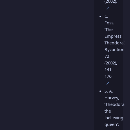
(2002).
↗
C.
Foss,
‘The
Empress
Theodora’,
Byzantion
72
(2002),
141–
176.
↗
S. A.
Harvey,
‘Theodora
the
‘believing
queen’: