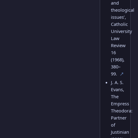
and
theological
issues’,
Catholic
University
Law
Review
16
(1968),
380–
99.
↗
J. A. S.
Evans,
The
Empress
Theodora:
Partner
of
Justinian