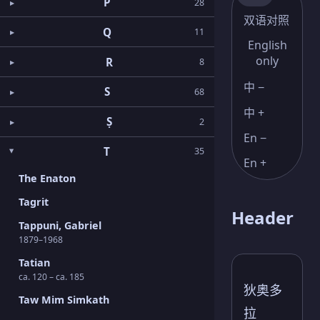
P
28
双语对照
Q
11
English
only
R
8
中 −
S
68
中 +
Ṣ
2
En −
T
35
En +
The Enaton
Tagrit
Header
Tappuni, Gabriel
1879–1968
Tatian
ca. 120 – ca. 185
狄奥多
Taw Mim Simkath
拉