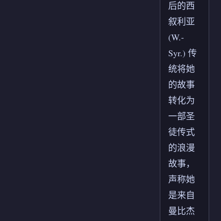
后的西
叙利亚
(W.-
Syr.) 传
统将她
的故事
转化为
一部圣
徒传式
的浪漫
故事，
声称她
是来自
曼比杰