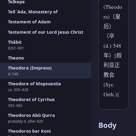
Telkepe
(Theodo
Tell ʿAda, Monastery of
ra)（皇
Testament of Adam
后）
Testament of our Lord Jesus Christ
（卒
Thābit
(d.) 548
826?–901
年）[叙
Theano
利亚正
Theodora (Empress)
教会
d. 548
(Syr.
Theodore of Mopsuestia
ca. 350–428
Orth.)]
Theodoret of Cyrrhus
393–466
Theodoros Abū Qurra
probably d. after 829
Body
Theodoros bar Koni