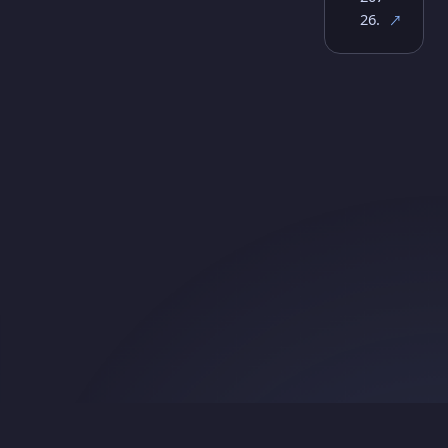
26.
↗