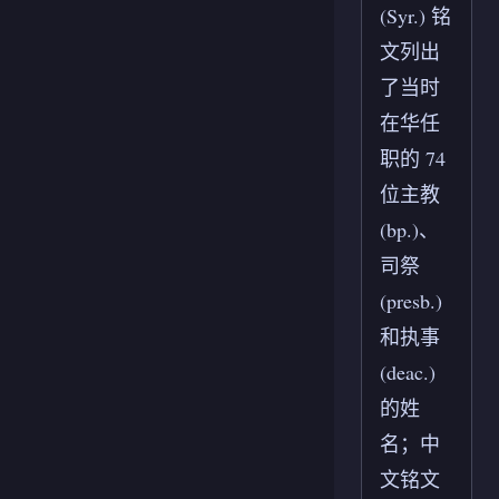
(Syr.) 铭
文列出
了当时
在华任
职的 74
位主教
(bp.)、
司祭
(presb.)
和执事
(deac.)
的姓
名；中
文铭文