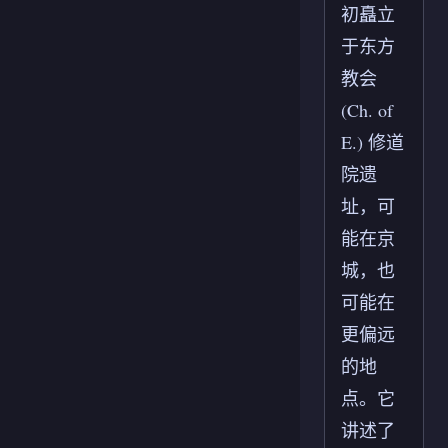
初矗立
于东方
教会
(Ch. of
E.) 修道
院遗
址，可
能在京
城，也
可能在
更偏远
的地
点。它
讲述了