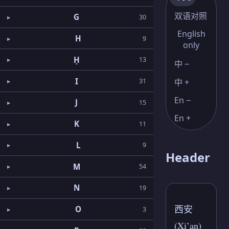
双语对照
G
30
English
H
9
only
Ḥ
13
中 −
I
31
中 +
En −
J
15
En +
K
11
L
9
Header
M
54
N
19
西安
O
3
(Xi’an)