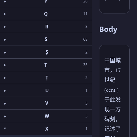
P
28
Q
11
R
8
Body
S
68
Ṣ
2
中国城
T
35
市，17
Ṭ
2
世纪
(cent.)
U
1
于此发
V
5
现一方
W
3
碑刻，
记述了
X
1