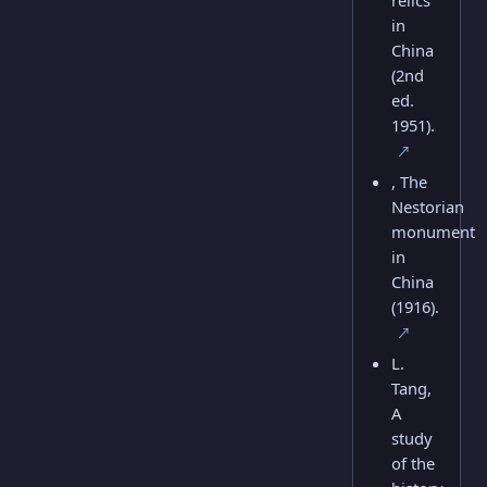
relics
in
China
(2nd
ed.
1951).
↗
, The
Nestorian
monument
in
China
(1916).
↗
L.
Tang,
A
study
of the