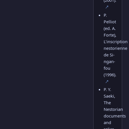
(2001).
↗
P.
Pelliot
(ed. A.
Forte),
L’inscription
nestorienne
de Si-
ngan-
fou
(1996).
↗
P. Y.
Saeki,
The
Nestorian
documents
and