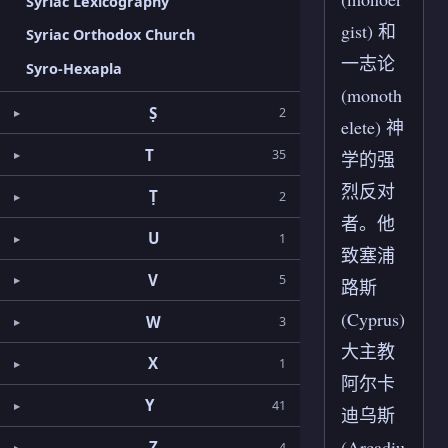
Syriac Lexicography
gist) 和
Syriac Orthodox Church
一志论
Syro-Hexapla
(monoth
Ṣ
2
elete) 神
T
35
学的强
烈反对
Ṭ
2
者。他
U
1
致塞浦
V
5
路斯
(Cyprus)
W
3
大主教
X
1
阿尔卡
Y
41
迪乌斯
(Arcadiu
Z
4