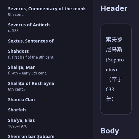
Header
Severos, Commentary of the monk
9th cent.
Severus of Antioch
d. 538
索夫罗
Sextus, Sentences of
尼乌斯
Shahdost
fl. first half of the 8th cent.
(Sophro
Shaliṭa, Mar
nius)
fl. 4th – early 5th cent.
（卒于
Shalliṭa of Reshʿayna
638
8th cent.?
年）
Shamsi Clan
Sharfeh
Shaʿya, Elias
1895–1970
Body
Shemʿon bar Ṣabbaʿe