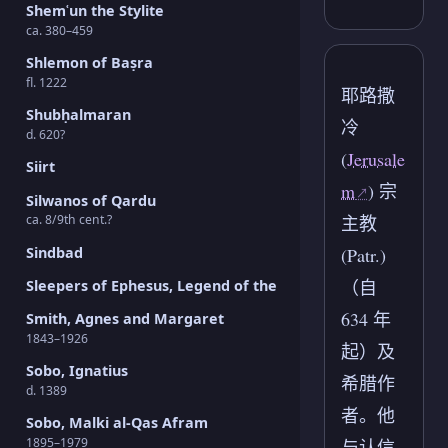
Shemʿun the Stylite
ca. 380–459
Shlemon of Baṣra
fl. 1222
耶路撒
Shubḥalmaran
冷
d. 620?
(
Jerusale
Siirt
m
) 宗
Silwanos of Qardu
主教
ca. 8/9th cent.?
Sindbad
(Patr.)
（自
Sleepers of Ephesus, Legend of the
634 年
Smith, Agnes and Margaret
1843–1926
起）及
Sobo, Ignatius
希腊作
d. 1389
者。他
Sobo, Malki al-Qas Afram
1895–1979
与认信