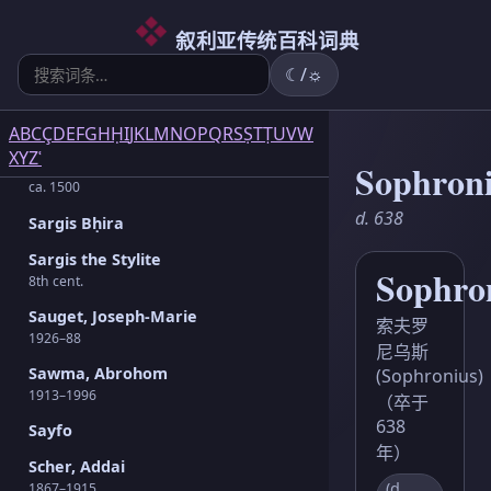
6
5
2
3
2
3
1
3
1
1
5
1
2
1
6
3
4
1914–1981
叙利亚传统百科词典
Salomon, Désiré
☾/☼
1838–1914
Samuel, Athanasios Yeshuʿ
1907–1995
A
B
C
Ç
D
E
F
G
H
Ḥ
I
J
K
L
M
N
O
P
Q
R
S
Ṣ
T
Ṭ
U
V
W
X
Y
Z
ʿ
Sargis bar Waḥle
Sophron
ca. 1500
d. 638
Sargis Bḥira
Sargis the Stylite
Sophro
8th cent.
Sauget, Joseph-Marie
索夫罗
1926–88
尼乌斯
Sawma, Abrohom
(Sophronius)
1913–1996
（卒于
638
Sayfo
年）
Scher, Addai
(d.
1867–1915