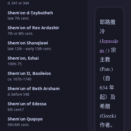
d. 341 or 344
Shemʿon d-Ṭaybutheh
late 7th cent.
耶路撒
Shemʿon of Rev Ardashir
冷
7th or 8th cent.
(
Jerusale
Shemʿon Shanqlawi
late 12th – early 13th cent.
m
) 宗
Shemʿon, Eshai
主教
1909–75
(Patr.)
Shemʿun II, Basileios
（自
ca. 1670–1740
634 年
Shemʿun of Beth Arsham
d. before 548
起）及
Shemʿun of Edessa
希腊
6th cent.?
(Greek)
Shemʿun Quqoyo
作者。
5th/6th cent.