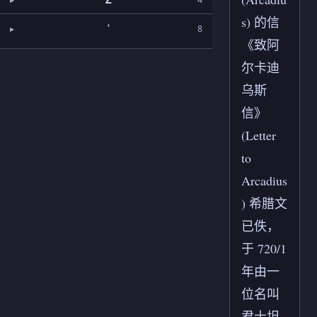
s) 的信
ʿ
8
《致阿
尔卡迪
乌斯
信》
(Letter
to
Arcadius
) 希腊文
已佚，
于 720/1
年由一
位名叫
君士坦