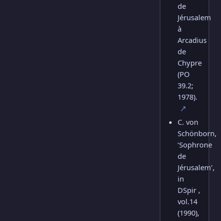
de
Jérusalem
à
Arcadius
de
Chypre
(PO
39.2;
1978).
↗
C. von
Schönborn,
‘Sophrone
de
Jérusalem’,
in
DSpir ,
vol.14
(1990),