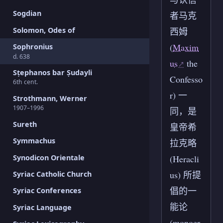
Sogdian
者马克
Solomon, Odes of
西姆
(
Maxim
Sophronius
d. 638
us
the
Sṭephanos bar Ṣudayli
Confesso
6th cent.
r) 一
Strothmann, Werner
1907–1996
同，是
Sureth
皇帝希
Symmachus
拉克略
Synodicon Orientale
(Heracli
us) 所提
Syriac Catholic Church
倡的一
Syriac Conferences
能论
Syriac Language
(monoer