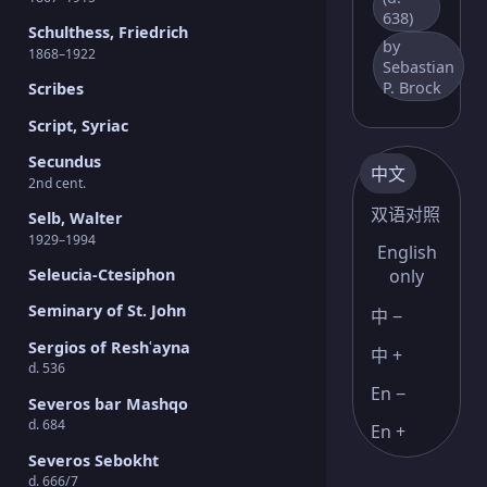
638)
Schulthess, Friedrich
by
1868–1922
Sebastian
P. Brock
Scribes
Script, Syriac
Secundus
中文
2nd cent.
双语对照
Selb, Walter
1929–1994
English
only
Seleucia-Ctesiphon
Seminary of St. John
中 −
Sergios of Reshʿayna
中 +
d. 536
En −
Severos bar Mashqo
d. 684
En +
Severos Sebokht
d. 666/7