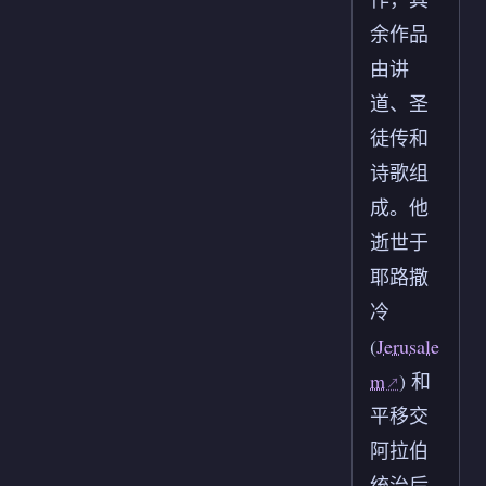
余作品
由讲
道、圣
徒传和
诗歌组
成。他
逝世于
耶路撒
冷
(
Jerusale
m
) 和
平移交
阿拉伯
统治后