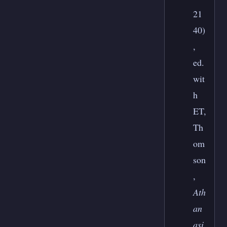
21
40)
,
ed.
wit
h
ET,
Th
om
son
,
Ath
an
asi