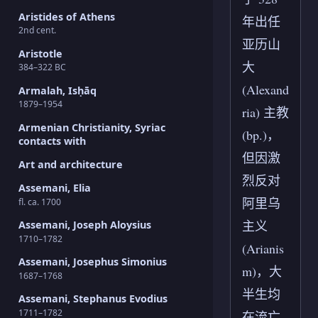
Aristides of Athens
年出任
2nd cent.
亚历山
Aristotle
大
384–322 BC
(Alexand
Armalah, Isḥāq
1879–1954
ria) 主教
Armenian Christianity, Syriac
(bp.)，
contacts with
但因激
Art and architecture
烈反对
Assemani, Elia
阿里乌
fl. ca. 1700
主义
Assemani, Joseph Aloysius
1710–1782
(Arianis
Assemani, Josephus Simonius
m)，大
1687–1768
半生均
Assemani, Stephanus Evodius
1711–1782
在流亡