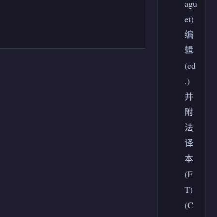
agu
et)
编
辑
(ed
.)
并
附
法
译
本
(F
T)
(C