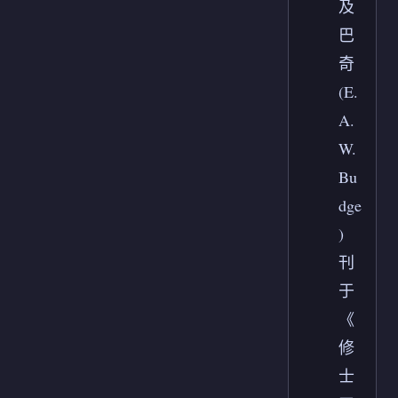
及
巴
奇
(E.
A.
W.
Bu
dge
)
刊
于
《
修
士