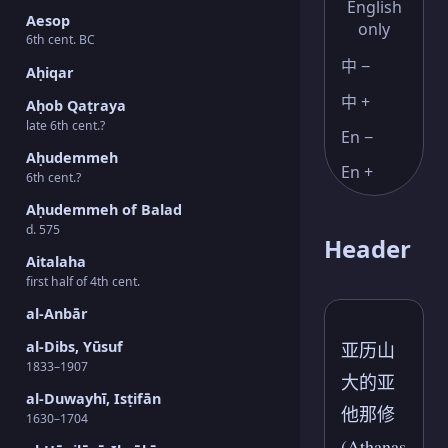
English
Aesop
only
6th cent. BC
中 −
Aḥiqar
中 +
Aḥob Qaṭraya
late 6th cent.?
En −
Aḥudemmeh
En +
6th cent.?
Aḥudemmeh of Balad
d. 575
Header
Aitalaha
first half of 4th cent.
al-Anbār
al-Dibs, Yūsuf
亚历山
1833–1907
大的亚
al-Duwayhī, Isṭifān
他那修
1630–1704
(Athanas