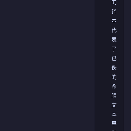
的
译
本
代
表
了
已
佚
的
希
腊
文
本
早