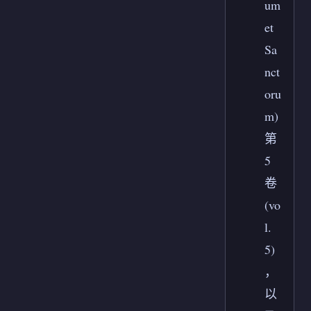
um
et
Sa
nct
oru
m)
第
5
卷
(vo
l.
5)
，
以