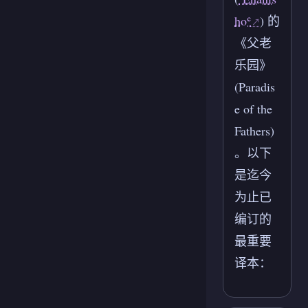
hoʿ
) 的
《父老
乐园》
(Paradis
e of the
Fathers)
。以下
是迄今
为止已
编订的
最重要
译本：