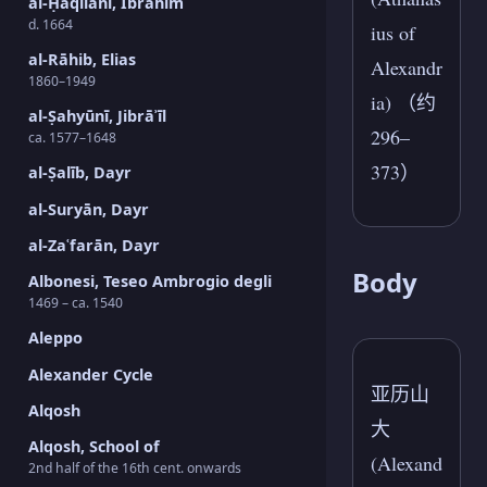
al-Ḥāqilānī, Ibrāhīm
d. 1664
ius of
al-Rāhib, Elias
Alexandr
1860–1949
ia) （约
al-Ṣahyūnī, Jibrāʾīl
296–
ca. 1577–1648
373）
al-Ṣalīb, Dayr
al-Suryān, Dayr
al-Zaʿfarān, Dayr
Body
Albonesi, Teseo Ambrogio degli
1469 – ca. 1540
Aleppo
Alexander Cycle
亚历山
Alqosh
大
Alqosh, School of
(Alexand
2nd half of the 16th cent. onwards