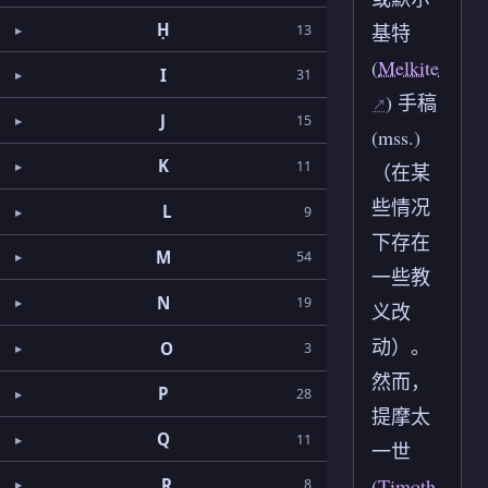
Ḥ
基特
13
(
Melkite
I
31
) 手稿
J
15
(mss.)
K
11
（在某
些情况
L
9
下存在
M
54
一些教
N
19
义改
动）。
O
3
然而，
P
28
提摩太
Q
11
一世
(
Timoth
R
8