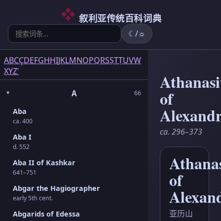
6
5
2
3
2
3
1
3
1
1
5
1
2
1
6
3
4
叙利亚传统百科词典
☾/☼
A
B
C
Ç
D
E
F
G
H
Ḥ
I
J
K
L
M
N
O
P
Q
R
S
Ṣ
T
Ṭ
U
V
W
X
Y
Z
ʿ
Athanasi
of
A
66
Alexandr
Aba
ca. 400
ca. 296–373
Aba I
d. 552
Athana
Aba II of Kashkar
641–751
of
Abgar the Hagiographer
Alexan
early 5th cent.
亚历山
Abgarids of Edessa