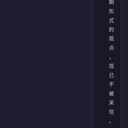
期
形
式
的
观
点
，
现
已
不
被
采
信
。