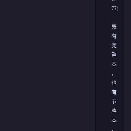
77)
.
既
有
完
整
本
，
也
有
节
略
本
。