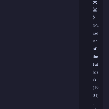
天
堂
》
(Pa
rad
ise
of
the
Fat
her
s)
(19
04)
。