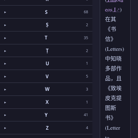
eos I
)
S
68
在其
Ṣ
2
《书
T
35
信》
(Letters)
Ṭ
2
中知晓
U
1
多部作
V
5
品，且
《致埃
W
3
皮克提
X
1
图斯
Y
41
书》
(Letter
Z
4
to