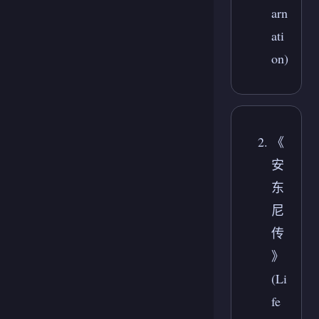
arn
ati
on)
《
安
东
尼
传
》
(Li
fe