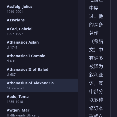
Assfalg, Julius
中度
1919–2001
过。他
Assyrians
的众多
Asʿad, Gabriel
著作
1907–1997
（希腊
Athanasios Aṣlan
d. 1741
文）中
Athanasios I Gamolo
有许多
d. 631
被译为
Athanasios II of Balad
叙利亚
d. 687
语，其
Athanasius of Alexandria
ca. 296–373
中部分
Audo, Toma
以多种
1855–1918
修订本
Awgen, Mar
fl. 4th – early 5th cent.
形式存