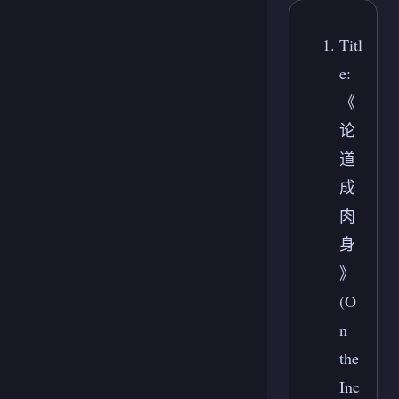
Titl
e:
《
论
道
成
肉
身
》
(O
n
the
Inc