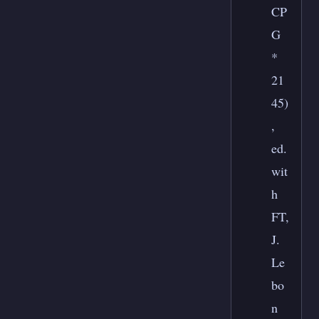
CP
G
*
21
45)
,
ed.
wit
h
FT,
J.
Le
bo
n