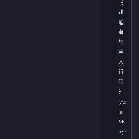
《
殉
道
者
与
圣
人
行
传
》
(Ac
ta
Ma
rtyr