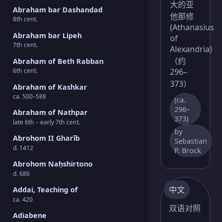
大的亚
Abraham bar Dashandad
他那修
8th cent.
(Athanasius
Abraham bar Lipeh
of
7th cent.
Alexandria)
（约
Abraham of Beth Rabban
296–
6th cent.
373）
Abraham of Kashkar
ca. 500–588
(ca.
296–
Abraham of Nathpar
373)
late 6th – early 7th cent.
by
Abrohom II Gharīb
Sebastian
d. 1412
P. Brock
Abrohom Naḥshirtono
d. 686
中文
Addai, Teaching of
ca. 420
双语对照
Adiabene