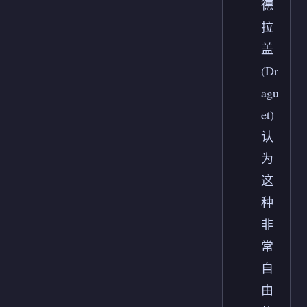
德
拉
盖
(Dr
agu
et)
认
为
这
种
非
常
自
由