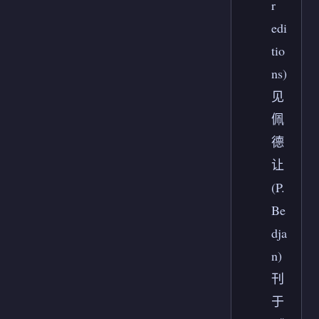
r
edi
tio
ns)
见
佩
德
让
(P.
Be
dja
n)
刊
于