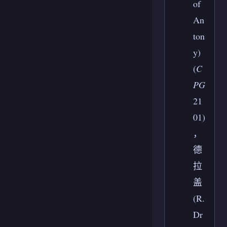
of
An
ton
y)
(
C
PG
21
01)
，
德
拉
盖
(R.
Dr