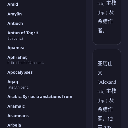
ria) 主教
Amid
(bp.) 及
Amyūn
希腊作
Antioch
者。
Anṭun of Tagrit
9th cent.?
Apamea
Aphrahaṭ
亚历山
fl. first half of 4th cent.
大
Apocalypses
(Alexand
Aqaq
late 5th cent.
ria) 主教
Arabic, Syriac translations from
(bp.) 及
Aramaic
希腊作
Arameans
家。他
Arbela
于 328