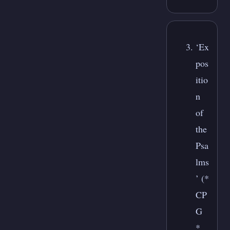
‘Ex
pos
itio
n
of
the
Psa
lms
’ (*
CP
G
*