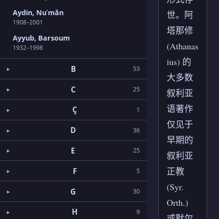
Aydin, Nuʿmān
世。阿
1908–2001
塔那修
Ayyub, Barsoum
(Athanas
1932–1998
ius) 的
B
53
大多数
C
25
叙利亚
语著作
Ç
1
仅见于
D
36
早期的
E
25
叙利亚
正教
F
5
(Syr.
G
30
Orth.)
H
9
或默尔