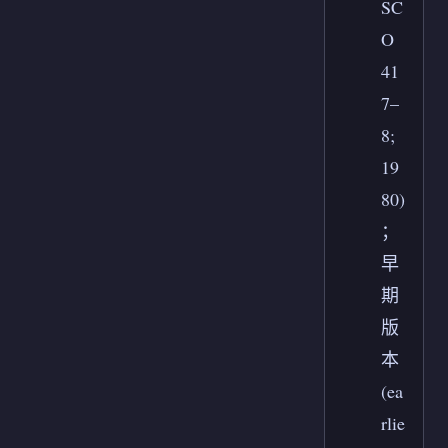
SC
O
41
7–
8;
19
80)
；
早
期
版
本
(ea
rlie