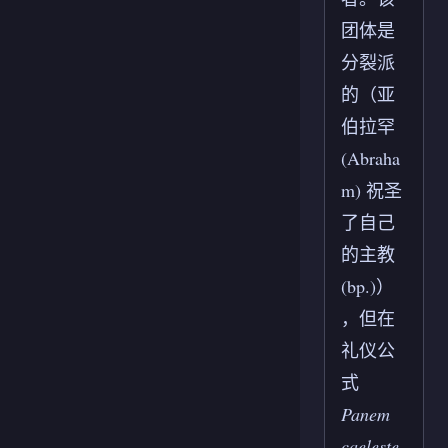
团体是
分裂派
的（亚
伯拉罕
(Abraha
m) 祝圣
了自己
的主教
(bp.)）
，但在
礼仪公
式
Panem
caeleste