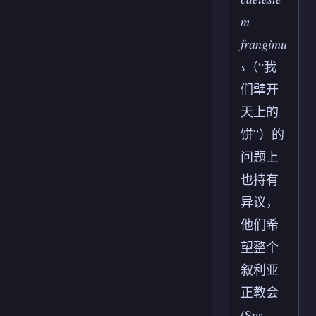
m
frangimu
s
（“我
们擘开
天上的
饼”）的
问题上
也持有
异议，
他们希
望整个
叙利亚
正教会
(Syr.