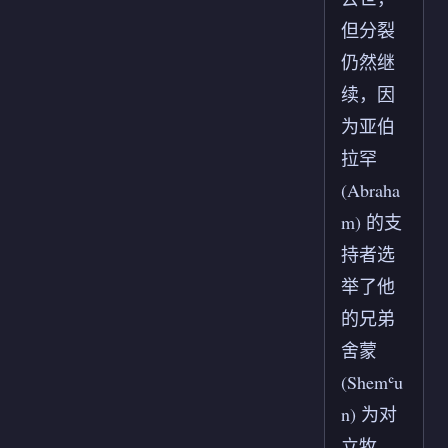
但分裂
仍然继
续，因
为亚伯
拉罕
(Abraha
m) 的支
持者选
举了他
的兄弟
舍蒙
(Shemʿu
n) 为对
立牧