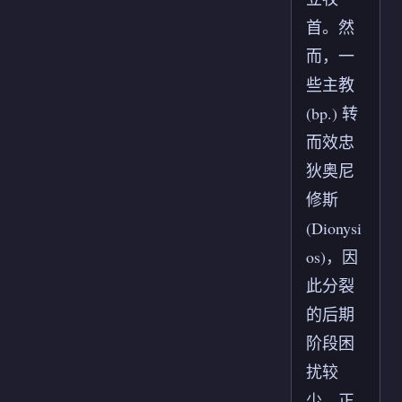
首。然
而，一
些主教
(bp.) 转
而效忠
狄奥尼
修斯
(Dionysi
os)，因
此分裂
的后期
阶段困
扰较
少，正