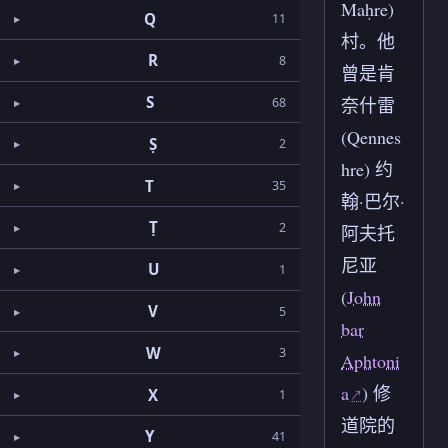
Maḥre)
Q
11
村。他
R
8
曾是肯
S
奈什雷
68
(Qennes
Ṣ
2
hre) 约
T
35
翰·巴尔·
Ṭ
2
阿夫托
尼亚
U
1
(
John
V
5
bar
W
3
Aphtoni
a
) 修
X
1
道院的
Y
41