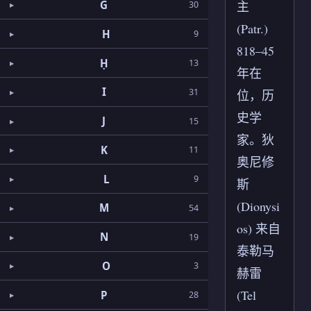
G
主
30
(Patr.)
H
9
818–45
Ḥ
13
年在
I
31
位，历
史学
J
15
家。狄
K
11
奥尼修
L
9
斯
(Dionysi
M
54
os) 来自
N
19
泰勒马
O
3
赫雷
(Tel
P
28