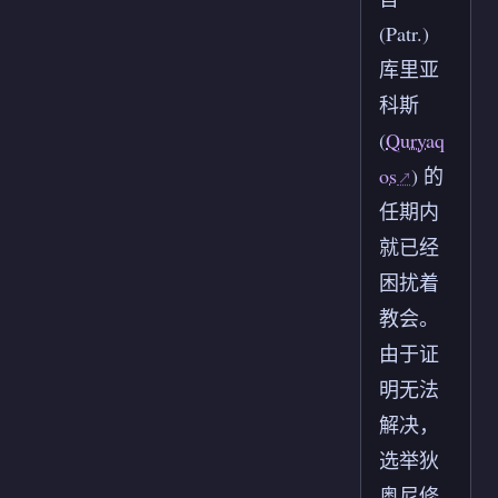
(Patr.)
库里亚
科斯
(
Quryaq
os
) 的
任期内
就已经
困扰着
教会。
由于证
明无法
解决，
选举狄
奥尼修