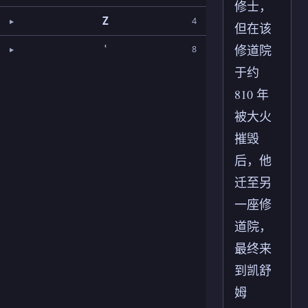
修士，
Z
4
但在该
修道院
ʿ
8
于约
810 年
被大火
摧毁
后，他
迁至另
一座修
道院，
最终来
到凯舒
姆