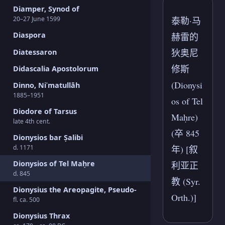
Diamper, Synod of
20–27 June 1599
泰勒·马
Diaspora
赫雷的
狄奥尼
Diatessaron
修斯
Didascalia Apostolorum
(Dionysi
Dinno, Niʿmatullāh
1885–1951
os of Tel
Diodore of Tarsus
Maḥre)
late 4th cent.
(卒 845
Dionysios bar Ṣalibi
d. 1171
年) [叙
Dionysios of Tel Maḥre
利亚正
d. 845
教 (Syr.
Dionysius the Areopagite, Pseudo-
Orth.)]
fl. ca. 500
Dionysius Thrax