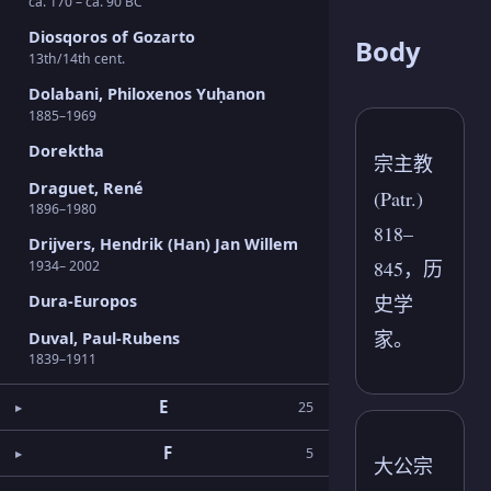
ca. 170 – ca. 90 BC
Diosqoros of Gozarto
Body
13th/14th cent.
Dolabani, Philoxenos Yuḥanon
1885–1969
Dorektha
宗主教
Draguet, René
(Patr.)
1896–1980
818–
Drijvers, Hendrik (Han) Jan Willem
845，历
1934– 2002
史学
Dura-Europos
家。
Duval, Paul-Rubens
1839–1911
E
25
F
5
大公宗