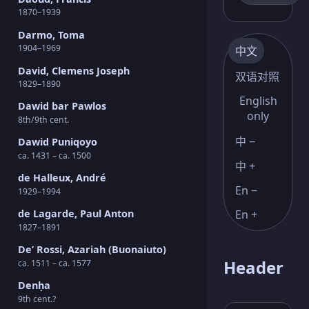
1870–1939
Darmo, Toma
1904–1969
中文
David, Clemens Joseph
双语对照
1829–1890
English
Dawid bar Pawlos
only
8th/9th cent.
中 −
Dawid Puniqoyo
ca. 1431 – ca. 1500
中 +
de Halleux, André
En −
1929–1994
En +
de Lagarde, Paul Anton
1827–1891
De’ Rossi, Azariah (Buonaiuto)
Header
ca. 1511 – ca. 1577
Denḥa
9th cent.?