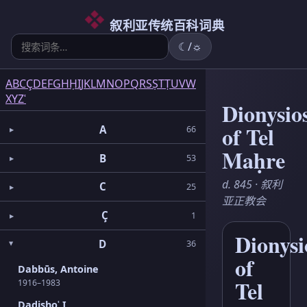
6
5
2
3
2
3
1
3
1
1
5
1
2
1
6
3
4
叙利亚传统百科词典
☾/☼
A
B
C
Ç
D
E
F
G
H
Ḥ
I
J
K
L
M
N
O
P
Q
R
S
Ṣ
T
Ṭ
U
V
W
X
Y
Z
ʿ
Dionysio
of Tel
A
66
Maḥre
B
53
d. 845 · 叙利
C
25
亚正教会
Ç
1
Dionysi
D
36
of
Dabbūs, Antoine
Tel
1916–1983
Dadishoʿ I