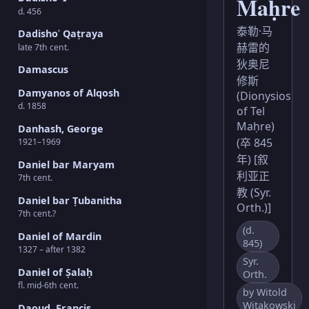
Maḥre
d. 456
泰勒·马
Dadishoʿ Qaṭraya
赫雷的
late 7th cent.
狄奥尼
Damascus
修斯
Damyanos of Alqosh
(Dionysios
d. 1858
of Tel
Maḥre)
Danhash, George
(卒 845
1921–1969
年) [叙
Daniel bar Maryam
利亚正
7th cent.
教 (Syr.
Daniel bar Ṭubanitha
Orth.)]
7th cent.?
(d.
Daniel of Mardin
845)
1327 – after 1382
Syr.
Daniel of Ṣalaḥ
Orth.
fl. mid-6th cent.
by Witold
Witakowski
Daoud, Francis