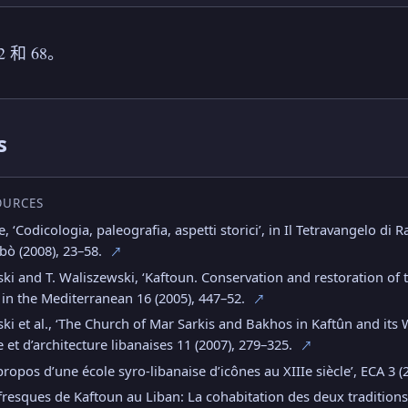
 和 68。
s
OURCES
, ‘Codicologia, paleografia, aspetti storici’, in Il Tetravangelo di
bò (2008), 23–58.
↗
ki and T. Waliszewski, ‘Kaftoun. Conservation and restoration of t
in the Mediterranean 16 (2005), 447–52.
↗
ki et al., ‘The Church of Mar Sarkis and Bakhos in Kaftûn and its 
 et d’architecture libanaises 11 (2007), 279–325.
↗
propos d’une école syro-libanaise d’icônes au XIIIe siècle’, ECA 3 (
fresques de Kaftoun au Liban: La cohabitation des deux traditions 