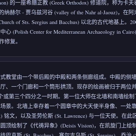
non) 的一座希腊正教 (Greek Orthodox) 修道院，称为卡夫吞
近的纳赫尔 - 贾乌兹河谷 (valley of the Nahr al-Jaouz)，在
hurch of Sts. Sergius and Bacchus) 以北
olish Center for Mediterranean Archaeology in Cai
) 合作修复。
卡式教堂由一个带后殿的中殿和两条侧廊组成。中殿的侧
厅、一个门廊和一个筒形拱顶。现存的绘画被归于两位并肩工作
第二个或第三个四分之一时期。第一位大师在北墙和南墙绘制了《使徒领圣体
场景。北墙上幸存着一个圆章中的大天使半身像、一处靠近现已
eek) 铭文，以及圣劳伦斯 (St. Lawrence) 与一
顶绘制了《代祷异象》(Deisis Vision)，在凯旋门上绘制
斯 (St. Bacchus)、塞尔吉乌斯 (St. Sergius)、乔治 (S