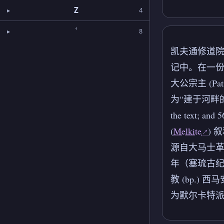
Z
4
ʿ
8
凯夫通修道院 (D
记中。在一份
大公宗主 (Pat
为“建于河畔的凯
the text; a
(
Melkite
) 
源自大马士革 
年（塞琉古纪元
教 (bp.) 
为默尔卡特派 