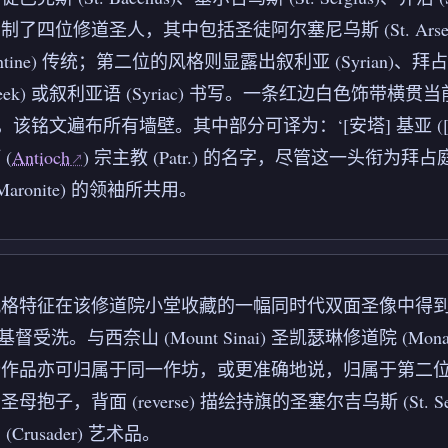
了四位修道圣人，其中包括圣徒阿尔塞尼乌斯 (St. Arseniu
antine) 传统；第二位的风格则显露出叙利亚 (Syrian)、
reek) 或叙利亚语 (Syriac) 书写。一条红边白色
 铭文，该铭文遍布所有墙壁。其中部分可译为：‘[安塔] 基亚 ([A
(
Antioch
) 宗主教 (Patr.) 的名字，尽管这一头衔为拜占庭正教会
aronite) 的领袖所共用。
格特征在该修道院小堂收藏的一幅同时代双面圣像中得到了呼应
 描绘基督受洗。与西奈山 (Mount Sinai) 圣凯瑟琳修道院 (Mona
些作品亦可归属于同一作坊，或更准确地说，归属于第二
 描绘圣母抱子，背面 (reverse) 描绘持旗的圣塞尔吉乌斯 (St. S
Crusader) 艺术品。