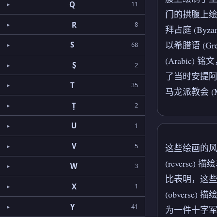
Q
11
门的拱腹上绘制
R
8
拜占庭 (Byz
以希腊语 (G
S
68
(Arabic)
Ṣ
2
了当时安提阿 
T
35
马龙派教会 (M
Ṭ
2
U
1
V
5
这些绘画的风
(reverse)
W
3
比表明，这
X
1
(obverse)
Y
41
为一件十字军 (