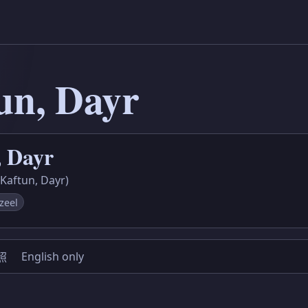
un, Dayr
, Dayr
ftun, Dayr)
zeel
English only
照