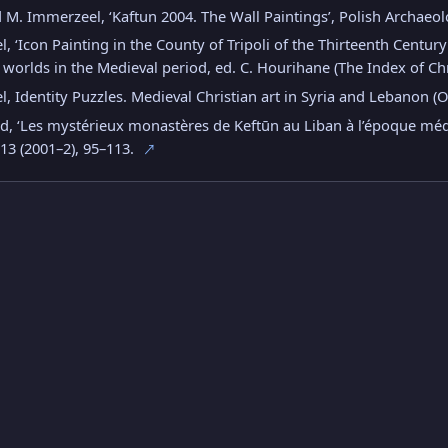
 M. Immerzeel, ‘Kaftun 2004. The Wall Paintings’, Polish Archaeol
 ‘Icon Painting in the County of Tripoli of the Thirteenth Century
worlds in the Medieval period, ed. C. Hourihane (The Index of Chr
, Identity Puzzles. Medieval Christian art in Syria and Lebanon (
d, ‘Les mystérieux monastères de Keftūn au Liban à l’époque médiév
3 (2001–2), 95–113.
↗