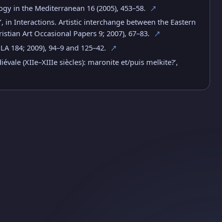
ogy in the Mediterranean 16 (2005), 453–58.
↗
’, in Interactions. Artistic interchange between the Eastern
istian Art Occasional Papers 9; 2007), 67–83.
↗
OLA 184; 2009), 94–9 and 125–42.
↗
ale (XIIe–XIIIe siècles): maronite et/puis melkite?’,