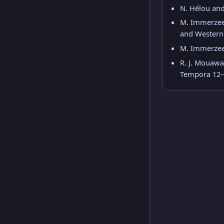
N. Hélou and
M. Immerzeel,
and Western 
M. Immerzeel
R. J. Mouawa
Tempora 12–1