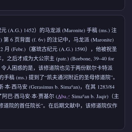
.G.) 1452）的马龙派 (Maronite) 手稿 (ms.) 注
) 第 6 页背面 (f. 6v) 的注记中，马龙派 (Maronite)
年 2 月 (Febr.)（塞琉古纪元 (A.G.) 1590），他被祝圣
公宗主 (patr.) (Borbone, 39–40 for
problems involved)。令人困惑的是，该修道院也见于两份默尔卡特派
59）的手稿 (ms.) 提到了“凯夫通河附近的圣母修道院”。
西马安 (Gerasimus b. Simaʿan)，在其 1283/84
阿巴·西马安·本·贾基尔 (
Aba
Simaʿan b. Jaqir)（主
字，称其为“该圣修道院的首任院长”。在后期文献中，该修道院仅作