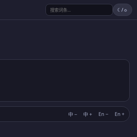
☾/☼
En −
En +
中 −
中 +