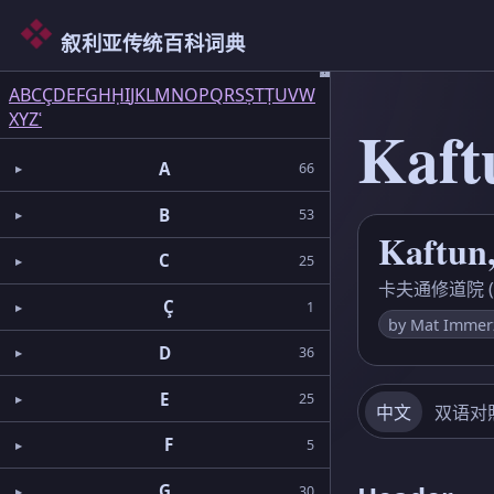
叙利亚传统百科词典
66
53
25
36
25
30
13
31
15
11
54
19
28
11
68
35
41
1
5
9
9
3
8
2
2
1
5
3
1
4
8
A
B
C
Ç
D
E
F
G
H
Ḥ
I
J
K
L
M
N
O
P
Q
R
S
Ṣ
T
Ṭ
U
V
W
X
Y
Z
ʿ
Kaft
A
66
B
53
Kaftun
C
25
卡夫通修道院 (Ka
Ç
1
by Mat Immer
D
36
E
25
中文
双语对
F
5
G
30