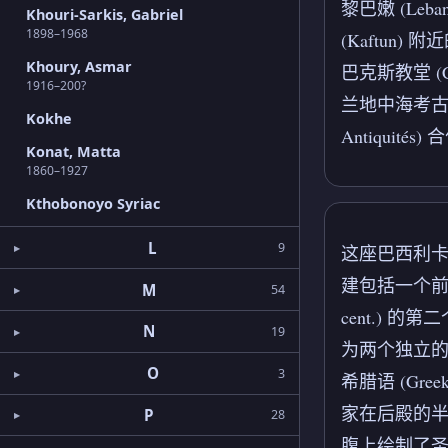
黎巴嫩 (Leba
Khouri-Sarkis, Gabriel
1898–1968
(Kaftun) 附
Khoury, Asmar
巴克斯教堂 (C
1916–200?
兰地中海考古中心 (P
Kokhe
Antiquités
Konat, Matta
1860–1927
Kthobonoyo Syriac
L
9
这座巴西利
建包括一个前
M
54
cent.) 的
N
19
为两个独立的
O
3
希腊语 (Gr
家在后殿的半圆
P
28
腹上绘制了圣徒巴克