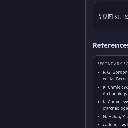
参见图 61、62
Reference
SECONDARY S
P. G. Borbone
ed. M. Berna
K. Chmielews
Archaeology 
K. Chmielews
d’archéologie
N. Hélou, ‘A 
eadem, ‘Les 