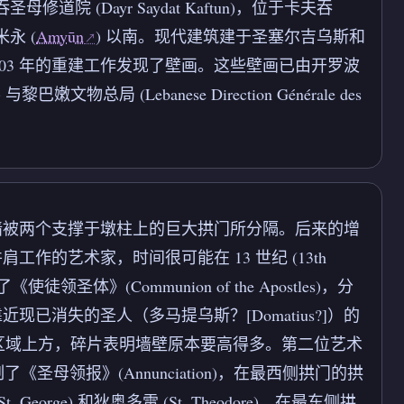
圣母修道院 (Dayr Saydat Kaftun)，位于卡夫吞
阿米永 (
Amyūn
) 以南。现代建筑建于圣塞尔吉乌斯和
的古代地基上。2003 年的重建工作发现了壁画。这些壁画已由开罗波
ro) 与黎巴嫩文物总局 (Lebanese Direction Générale des
墙被两个支撑于墩柱上的巨大拱门所分隔。后来的增
的艺术家，时间很可能在 13 世纪 (13th
》(Communion of the Apostles)，分
消失的圣人（多马提乌斯？[Domatius?]）的
位天使。在此区域上方，碎片表明墙壁原本要高得多。第二位艺术
了《圣母领报》(Annunciation)，在最西侧拱门的拱
t. George) 和狄奥多雷 (St. Theodore)，在最东侧拱