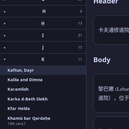
Header
H
9
Ḥ
13
卡夫通修道院 (Ka
I
31
J
15
Body
K
11
Kaftun, Dayr
Kalila and Dimna
黎巴嫩 (Leb
Karamlish
道院），位于卡
Karka d-Beth Slokh
Kfar Helda
Khamis bar Qardaḥe
13th cent.?