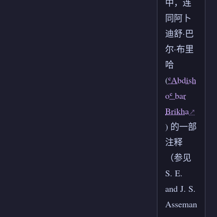
中，连
同阿卜
迪舒·巴
尔·布里
哈
(
ʿAbdish
oʿ bar
Brikha
) 的一部
注释
（参见
S. E.
and J. S.
Asseman