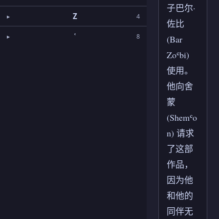
子巴尔·
Z
4
佐比
ʿ
8
(Bar
Zoʿbi)
使用。
他向舍
蒙
(Shemʿo
n) 请求
了这部
作品，
因为他
和他的
同伴无