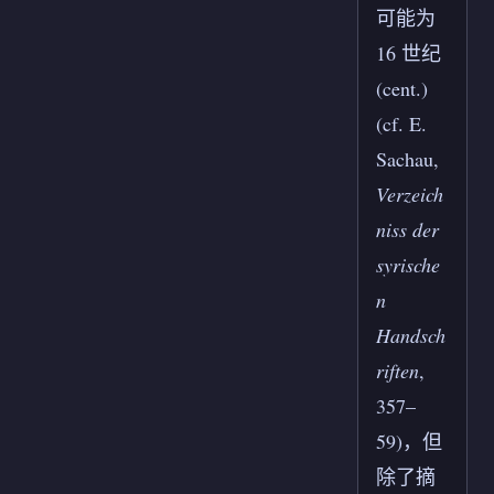
可能为
16 世纪
(cent.)
(cf. E.
Sachau,
Verzeich
niss der
syrische
n
Handsch
riften
,
357–
59)，但
除了摘