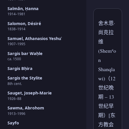
Salmān, Ḥanna
1914–1981
舍木恩·
Salomon, Désiré
1838–1914
尚克拉
Samuel, Athanasios Yeshuʿ
维
1907–1995
(Shemʿo
Sargis bar Waḥle
n
ca. 1500
Sargis Bḥira
Shanqla
wi)（12
Sargis the Stylite
8th cent.
世纪晚
Sauget, Joseph-Marie
期 – 13
1926–88
世纪早
Sawma, Abrohom
1913–1996
期）[东
Sayfo
方教会