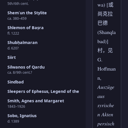
5th/6th cent.
wa) [或
Shemʿun the Stylite
尚克拉
ca. 380–459
巴德
Shlemon of Baṣra
(Shanqla
fl. 1222
bad)]
Shubḥalmaran
d. 620?
村，见
Siirt
G.
Silwanos of Qardu
Hoffman
ca. 8/9th cent.?
n,
Sindbad
Auszüge
Sleepers of Ephesus, Legend of the
aus
Smith, Agnes and Margaret
syrische
1843–1926
n Akten
Sobo, Ignatius
d. 1389
persisch