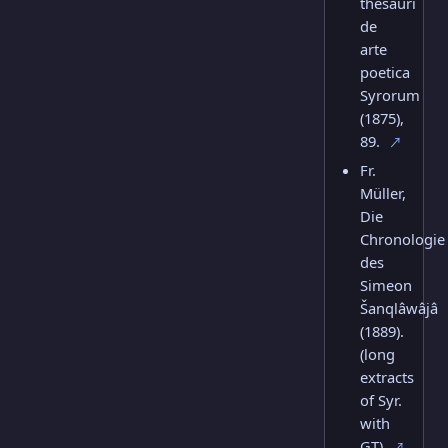
thesauri
de
arte
poetica
Syrorum
(1875),
89.
↗
Fr.
Müller,
Die
Chronologie
des
Simeon
Šanqlâwâjâ
(1889).
(long
extracts
of Syr.
with
GT)
↗