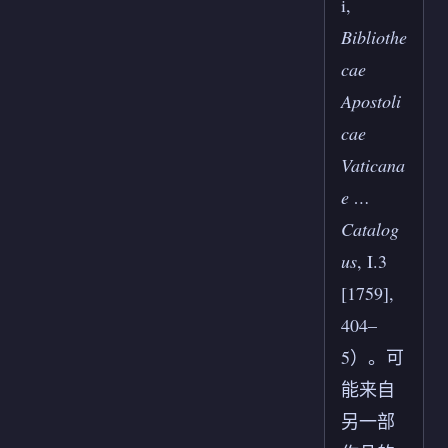
i,
Bibliothe
cae
Apostoli
cae
Vaticana
e …
Catalog
us
, I.3
[1759],
404–
5）。可
能来自
另一部