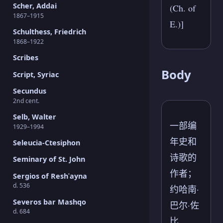
Scher, Addai
(Ch. of
1867–1915
E.)]
Schulthess, Friedrich
1868–1922
Scribes
Body
Script, Syriac
Secundus
2nd cent.
Selb, Walter
一部编
1929–1994
年史和
Seleucia-Ctesiphon
诗歌的
Seminary of St. John
作者；
Sergios of Reshʿayna
d. 536
约哈南·
Severos bar Mashqo
巴尔·佐
d. 684
比