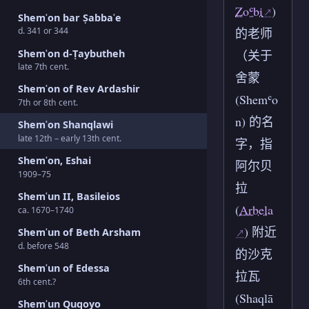
Zoʿbi
)
Shemʿon bar Ṣabbaʿe
的老师
d. 341 or 344
Shemʿon d-Ṭaybutheh
（关于
late 7th cent.
舍蒙
Shemʿon of Rev Ardashir
(Shemʿo
7th or 8th cent.
n) 的名
Shemʿon Shanqlawi
late 12th – early 13th cent.
字，指
Shemʿon, Eshai
阿尔贝
1909–75
拉
Shemʿun II, Basileios
(
Arbela
ca. 1670–1740
) 附近
Shemʿun of Beth Arsham
d. before 548
的沙克
Shemʿun of Edessa
拉瓦
6th cent.?
(Shaqlā
Shemʿun Quqoyo