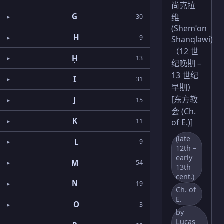
尚克拉
G
维
30
(Shemʿon
H
9
Shanqlawi)
（12 世
Ḥ
13
纪晚期 –
13 世纪
I
31
早期）
[东方教
J
15
会 (Ch.
K
11
of E.)]
(late
L
9
12th –
early
M
54
13th
cent.)
N
19
Ch. of
E.
O
3
by
Lucas