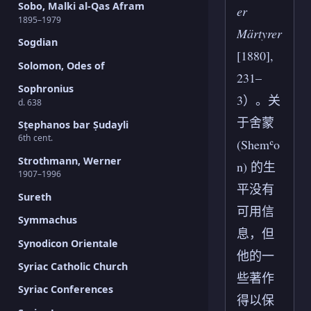
Sobo, Malki al-Qas Afram
er
1895–1979
Märtyrer
Sogdian
[1880],
Solomon, Odes of
231–
Sophronius
3）。关
d. 638
于舍蒙
Sṭephanos bar Ṣudayli
6th cent.
(Shemʿo
Strothmann, Werner
n) 的生
1907–1996
平没有
Sureth
可用信
Symmachus
息，但
Synodicon Orientale
他的一
Syriac Catholic Church
些著作
Syriac Conferences
得以保