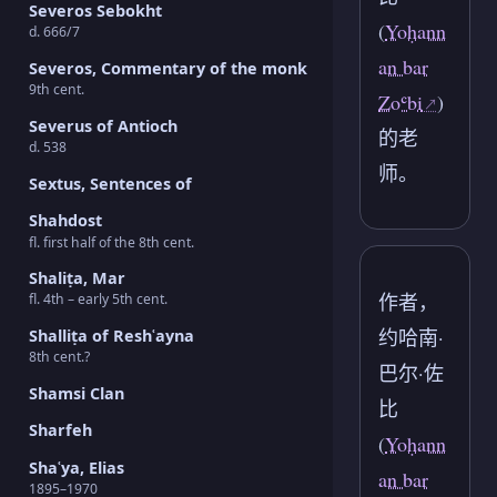
Severos Sebokht
(
Yoḥann
d. 666/7
an bar
Severos, Commentary of the monk
9th cent.
Zoʿbi
)
Severus of Antioch
的老
d. 538
师。
Sextus, Sentences of
Shahdost
fl. first half of the 8th cent.
Shaliṭa, Mar
作者，
fl. 4th – early 5th cent.
约哈南·
Shalliṭa of Reshʿayna
8th cent.?
巴尔·佐
Shamsi Clan
比
Sharfeh
(
Yoḥann
Shaʿya, Elias
an bar
1895–1970