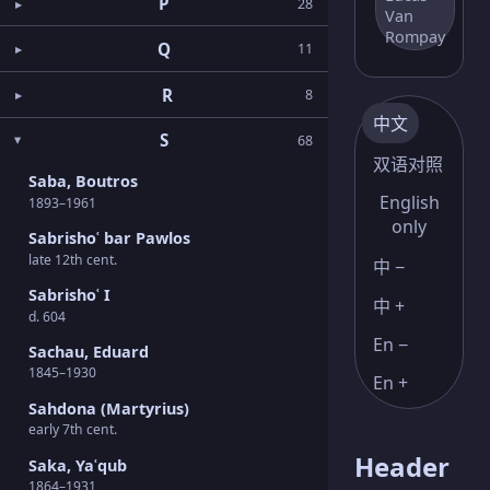
P
28
Van
Rompay
Q
11
R
8
中文
S
68
双语对照
Saba, Boutros
English
1893–1961
only
Sabrishoʿ bar Pawlos
late 12th cent.
中 −
Sabrishoʿ I
中 +
d. 604
En −
Sachau, Eduard
1845–1930
En +
Sahdona (Martyrius)
early 7th cent.
Header
Saka, Yaʿqub
1864–1931