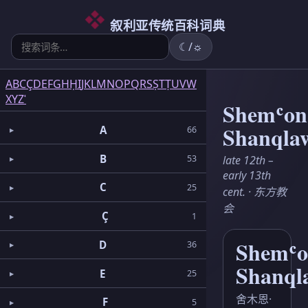
6
5
2
3
2
3
1
3
1
1
5
1
2
1
6
3
4
叙利亚传统百科词典
☾/☼
A
B
C
Ç
D
E
F
G
H
Ḥ
I
J
K
L
M
N
O
P
Q
R
S
Ṣ
T
Ṭ
U
V
W
X
Y
Z
ʿ
Shemʿon
Shanqla
A
66
B
late 12th –
53
early 13th
C
25
cent. · 东方教
会
Ç
1
Shemʿ
D
36
Shanql
E
25
舍木恩·
F
5