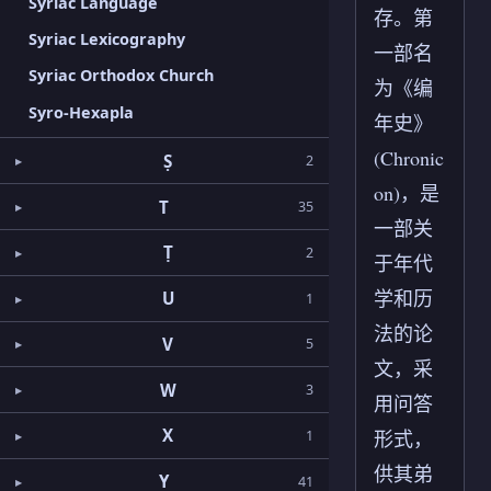
Syriac Language
存。第
Syriac Lexicography
一部名
Syriac Orthodox Church
为《编
Syro-Hexapla
年史》
(Chronic
Ṣ
2
on)，是
T
35
一部关
Ṭ
2
于年代
学和历
U
1
法的论
V
5
文，采
W
3
用问答
X
形式，
1
供其弟
Y
41