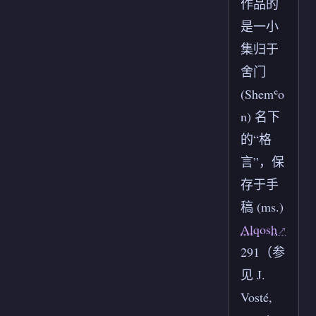
作品的
是一小
集归于
舍门
(Shemʿo
n) 名下
的“格
言”，保
存于手
稿 (ms.)
Alqosh
291（参
见 J.
Vosté,