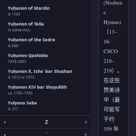
(Nisiben
Yuḥanon of Mardin
e
d. 1165
Hymns)
Yuḥanon of Tella
in some mss.
（13–
Yuḥanon of the Sedre
16:
d. 648
CSCO
Yuḥanon Qashisho
218–
1918–2001
219）。
Yuḥanon X, Ishoʿ bar Shushan
d. 1072 or 1073
在这些
Yuḥanon XIV bar Shayullāh
赞美诗
ca. 1705–1783
中（最
Yulyana Saba
可能写
d. 377
于约
Z
4
359 年
ʿ
8