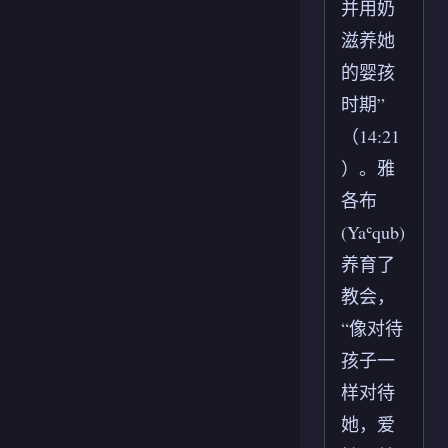
并用奶
滋养她
的婴孩
时期”
（14:21
）。雅
各布
(Yaʿqub)
养育了
教会，
“像对待
孩子一
样对待
她，爱