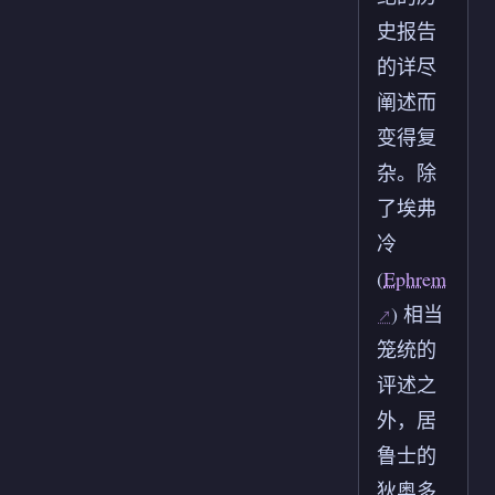
史报告
的详尽
阐述而
变得复
杂。除
了埃弗
冷
(
Ephrem
) 相当
笼统的
评述之
外，居
鲁士的
狄奥多