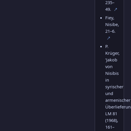
235–
49.
↗
Fiey,
Nisibe,
21–6.
↗
P.
Krüger,
‘Jakob
von
Nisibis
in
syrischer
und
armenischer
Überlieferun
LM 81
(1968),
161–