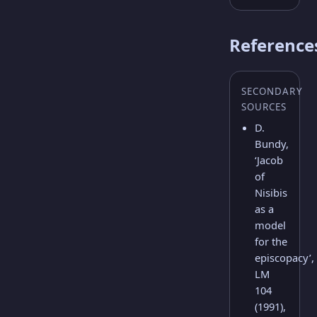
Reference
SECONDARY
SOURCES
D.
Bundy,
‘Jacob
of
Nisibis
as a
model
for the
episcopacy’,
LM
104
(1991),