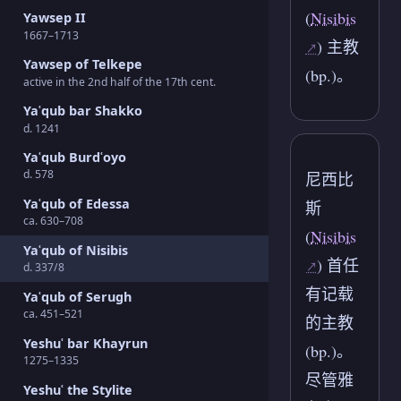
(
Nisibis
Yawsep II
1667–1713
) 主教
Yawsep of Telkepe
(bp.)。
active in the 2nd half of the 17th cent.
Yaʿqub bar Shakko
d. 1241
Yaʿqub Burdʿoyo
d. 578
尼西比
Yaʿqub of Edessa
斯
ca. 630–708
(
Nisibis
Yaʿqub of Nisibis
) 首任
d. 337/8
有记载
Yaʿqub of Serugh
ca. 451–521
的主教
Yeshuʿ bar Khayrun
(bp.)。
1275–1335
尽管雅
Yeshuʿ the Stylite