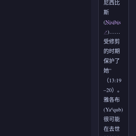
尼西比
斯
(
Nisibis
)……
受修剪
的时期
保护了
她”
（13:19
–20）。
雅各布
(Yaʿqub)
很可能
在去世