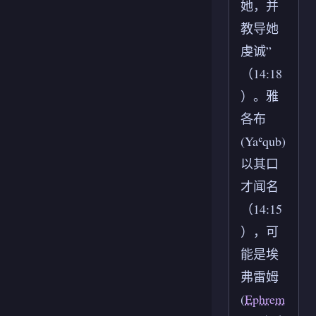
她，并
教导她
虔诚”
（14:18
）。雅
各布
(Yaʿqub)
以其口
才闻名
（14:15
），可
能是埃
弗雷姆
(
Ephrem