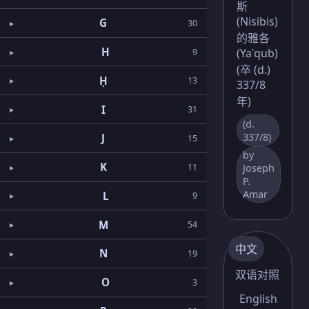
斯
(Nisibis)
G
30
的雅各
H
(Yaʿqub)
9
(卒 (d.)
Ḥ
13
337/8
年)
I
31
(d.
337/8)
J
15
by
K
Joseph
11
P.
Amar
L
9
M
54
中文
N
19
双语对照
O
3
English