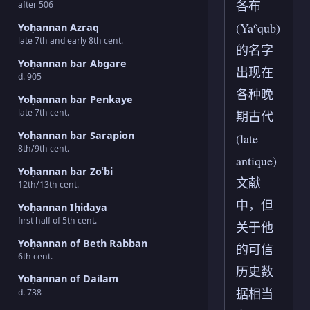
各布
after 506
(Yaʿqub)
Yoḥannan Azraq
late 7th and early 8th cent.
的名字
Yoḥannan bar Abgare
出现在
d. 905
各种晚
Yoḥannan bar Penkaye
late 7th cent.
期古代
Yoḥannan bar Sarapion
(late
8th/9th cent.
antique)
Yoḥannan bar Zoʿbi
文献
12th/13th cent.
中，但
Yoḥannan Iḥidaya
first half of 5th cent.
关于他
Yoḥannan of Beth Rabban
的可信
6th cent.
历史数
Yoḥannan of Dailam
据相当
d. 738