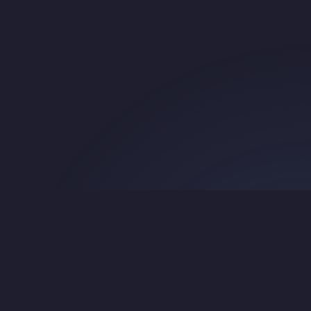
Search
About & Credits
© 2016 Beth Mardutho —
CC BY-NC 4.0
.
Original TEI source:
srophe/e-gedsh
.
翻译：Ephrem Yuan，2026 年。本译文参考Qwen 3.5:cloud
模型翻译『持续更新校定中』。译文授权采用 CC BY-NC 4.0。