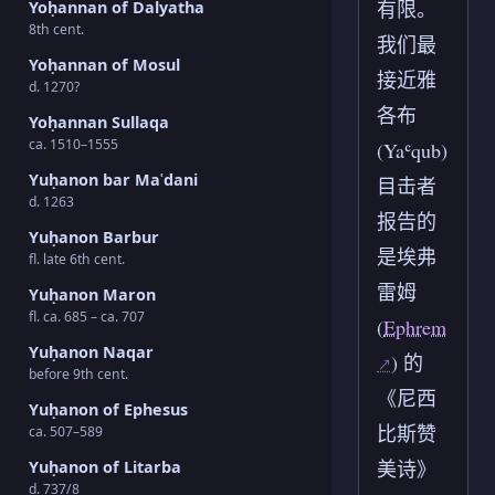
有限。
Yoḥannan of Dalyatha
8th cent.
我们最
Yoḥannan of Mosul
接近雅
d. 1270?
各布
Yoḥannan Sullaqa
ca. 1510–1555
(Yaʿqub)
Yuḥanon bar Maʿdani
目击者
d. 1263
报告的
Yuḥanon Barbur
是埃弗
fl. late 6th cent.
雷姆
Yuḥanon Maron
fl. ca. 685 – ca. 707
(
Ephrem
Yuḥanon Naqar
) 的
before 9th cent.
《尼西
Yuḥanon of Ephesus
比斯赞
ca. 507–589
美诗》
Yuḥanon of Litarba
d. 737/8