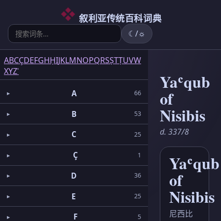
6
5
2
3
2
3
1
3
1
1
5
1
2
1
6
3
4
叙利亚传统百科词典
☾/☼
A
B
C
Ç
D
E
F
G
H
Ḥ
I
J
K
L
M
N
O
P
Q
R
S
Ṣ
T
Ṭ
U
V
W
X
Y
Z
ʿ
Yaʿqub
of
A
66
Nisibis
B
53
d. 337/8
C
25
Ç
1
Yaʿqub
of
D
36
Nisibis
E
25
尼西比
F
5