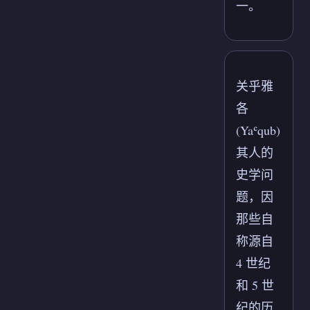
一。
关乎雅
各
(Yaʿqub)
其人的
史学问
题，因
那些自
称源自
4 世纪
和 5 世
纪的历