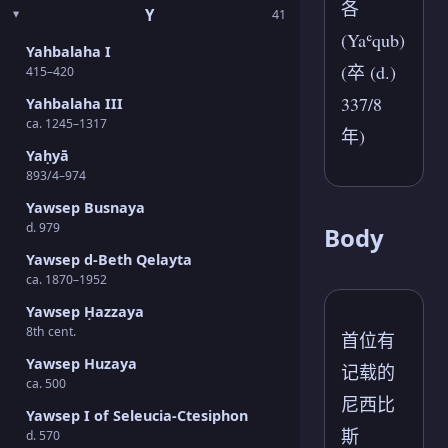
各
Y
41
(Yaʿqub)
Yahbalaha I
(卒 (d.)
415–420
337/8
Yahbalaha III
ca. 1245–1317
年)
Yaḥyā
893/4–974
Yawsep Busnaya
d. 979
Body
Yawsep d-Beth Qelayta
ca. 1870–1952
Yawsep Ḥazzaya
8th cent.
首位有
Yawsep Huzaya
记载的
ca. 500
尼西比
Yawsep I of Seleucia-Ctesiphon
斯
d. 570