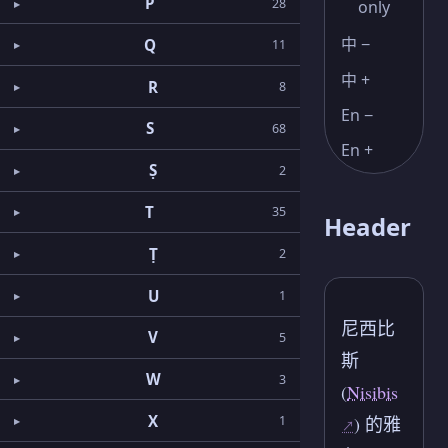
P
28
only
中 −
Q
11
中 +
R
8
En −
S
68
En +
Ṣ
2
T
35
Header
Ṭ
2
U
1
尼西比
V
5
斯
W
3
(
Nisibis
X
) 的雅
1