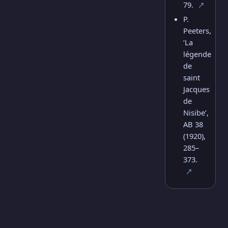
79.
↗
P.
Peeters,
‘La
légende
de
saint
Jacques
de
Nisibe’,
AB 38
(1920),
285–
373.
↗