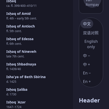
Isḥaq
Rompay
ca. fl. 399/400–410/11
Isḥaq of Amid
fl. 4th – early 5th cent.
中文
Isḥaq of Antioch
fl. 5th cent.
双语对照
Isḥaq of Edessa
English
fl. 6th cent.
only
Isḥaq of Nineveh
中 −
late 7th cent.
Isḥaq Shbadnaya
中 +
fl. 1439/40
En −
Ishaʿya of Beth Sbirina
En +
d. 1425
Isḥoq Ṣaliba
d. 1730
Header
Isḥoq ʿAzar
1647–1724