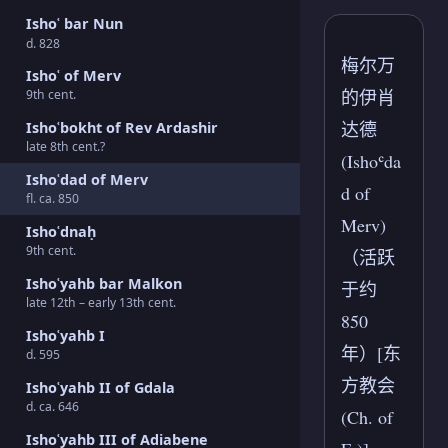
Ishoʿ bar Nun
d. 828
梅尔万
Ishoʿ of Merv
的伊肖
9th cent.
达德
Ishoʿbokht of Rev Ardashir
late 8th cent.?
(Ishoʿda
Ishoʿdad of Merv
d of
fl. ca. 850
Merv)
Ishoʿdnaḥ
9th cent.
（活跃
Ishoʿyahb bar Malkon
于约
late 12th – early 13th cent.
850
Ishoʿyahb I
年）[东
d. 595
方教会
Ishoʿyahb II of Gdala
d. ca. 646
(Ch. of
Ishoʿyahb III of Adiabene