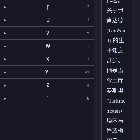
作者。
Ṭ
2
关于伊
肖达德
U
1
(Ishoʿda
V
5
d) 的生
W
3
平知之
X
1
甚少。
他是当
Y
41
今土库
Z
4
曼斯坦
ʿ
8
(Turkme
nistan)
境内马
鲁或梅