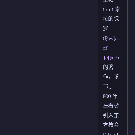
(bp.) 泰
拉的保
罗
(
Pawlos
of
Tella
)
的著
作，该
书于
800 年
左右被
引入东
方教会
(Ch. of