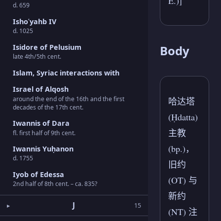
E.)]
d. 659
Ishoʿyahb IV
d. 1025
Isidore of Pelusium
Body
late 4th/5th cent.
Islam, Syriac interactions with
Israel of Alqosh
around the end of the 16th and the first
哈达塔
decades of the 17th cent.
(Ḥdatta)
Iwannis of Dara
主教
fl. first half of 9th cent.
(bp.)，
Iwannis Yuḥanon
d. 1755
旧约
Iyob of Edessa
(OT) 与
2nd half of 8th cent. – ca. 835?
新约
J
15
(NT) 注