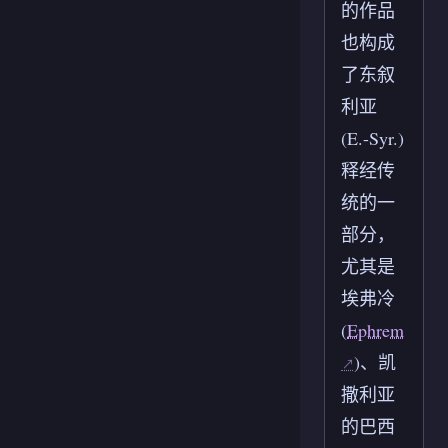
的作品
也构成
了东叙
利亚
(E.-Syr.)
释经传
统的一
部分，
尤其是
埃弗冷
(
Ephrem
)、凯
撒利亚
的巴西