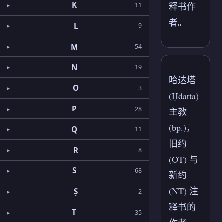
K
释书作
11
者。
L
9
M
54
N
19
哈达塔
O
3
(Ḥdatta)
P
28
主教
(bp.)，
Q
11
旧约
R
8
(OT) 与
S
68
新约
(NT) 注
Ṣ
2
释书的
T
35