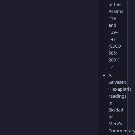
of the
Psalms
119
and
139–
147
(CSCO
585;
2001).
↗
A.
Salvesen,
‘Hexaplaric
readings
in
Išoʿdad
of
Merv’s
Commentar