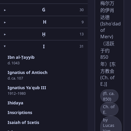
梅尔万
G
的伊肖
30
达德
H
9
(Ishoʿdad
of
Ḥ
13
Merv)
（活跃
I
31
于约
850
Ibn al-Ṭayyib
d. 1043
年）[东
方教会
Ignatius of Antioch
(Ch. of
d. ca. 107
E.)]
Ignatius Yaʿqub III
(fl. ca.
1912–1980
850)
Ihidaya
Ch. of
E.
Inscriptions
by
Isaiah of Scetis
Lucas
Van