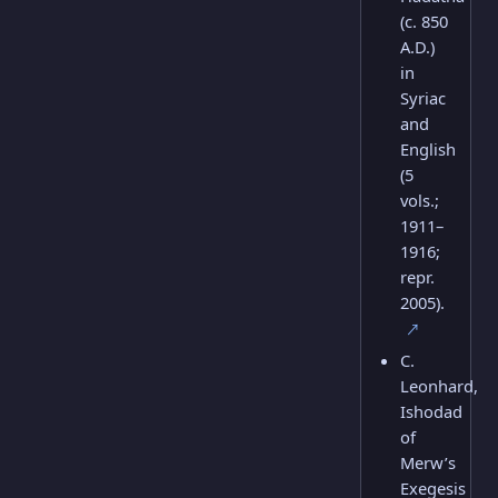
(c. 850
A.D.)
in
Syriac
and
English
(5
vols.;
1911–
1916;
repr.
2005).
↗
C.
Leonhard,
Ishodad
of
Merw’s
Exegesis