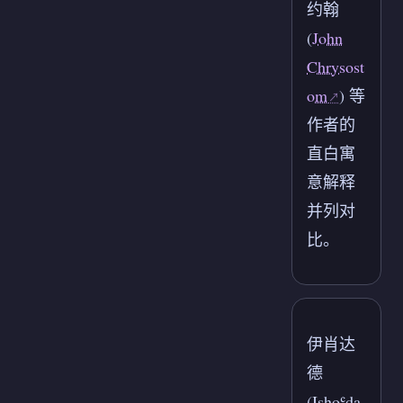
约翰
(
John
Chrysost
om
) 等
作者的
直白寓
意解释
并列对
比。
伊肖达
德
(Ishoʿda