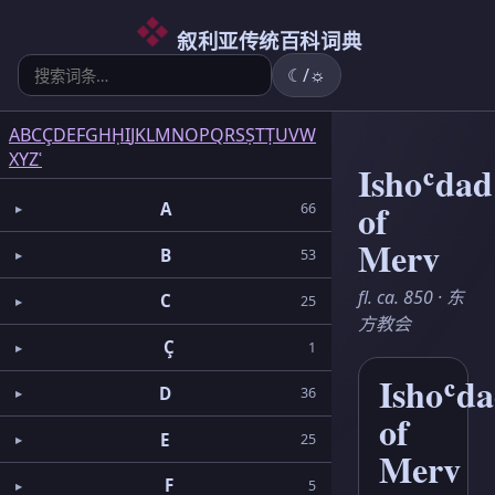
6
5
2
3
2
3
1
3
1
1
5
1
2
1
6
3
4
叙利亚传统百科词典
☾/☼
A
B
C
Ç
D
E
F
G
H
Ḥ
I
J
K
L
M
N
O
P
Q
R
S
Ṣ
T
Ṭ
U
V
W
X
Y
Z
ʿ
Ishoʿdad
of
A
66
Merv
B
53
fl. ca. 850 · 东
C
25
方教会
Ç
1
Ishoʿd
D
36
of
E
25
Merv
F
5