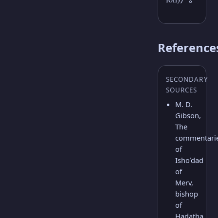
Reference
SECONDARY
SOURCES
M. D.
Gibson,
The
commentari
of
Ishoʿdad
of
Merv,
bishop
of
Hadatha