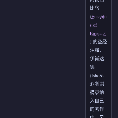
比乌
(
Eusebiu
s of
Emesa
) 的圣经
注释，
伊肖达
德
(Ishoʿda
d) 将其
摘录纳
入自己
的著作
中。另