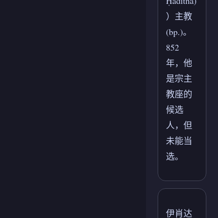
Ḥadītha)
）主教
(bp.)。
852
年，他
是宗主
教座的
候选
人，但
未能当
选。
伊肖达