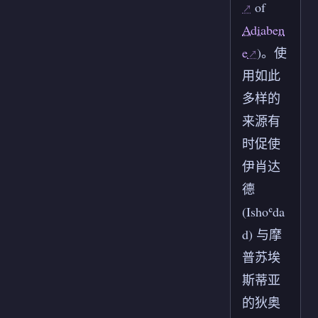
of
Adiaben
e
)。使
用如此
多样的
来源有
时促使
伊肖达
德
(Ishoʿda
d) 与摩
普苏埃
斯蒂亚
的狄奥