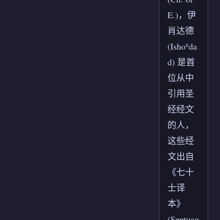
E.)，伊
肖达德
(Ishoʿda
d) 是首
位从中
引用圣
经经文
的人，
这些经
文出自
《七十
士译
本》
(Septuag