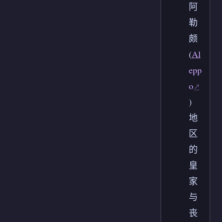
阿
勒
颇
(
Al
epp
o
)
地
区
的
皇
家
与
丧