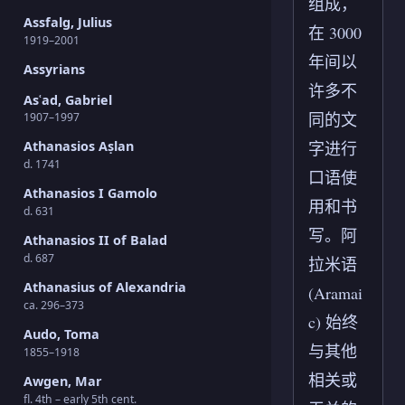
组成，
Assfalg, Julius
在 3000
1919–2001
年间以
Assyrians
许多不
Asʿad, Gabriel
同的文
1907–1997
字进行
Athanasios Aṣlan
d. 1741
口语使
Athanasios I Gamolo
用和书
d. 631
写。阿
Athanasios II of Balad
d. 687
拉米语
Athanasius of Alexandria
(Aramai
ca. 296–373
c) 始终
Audo, Toma
与其他
1855–1918
相关或
Awgen, Mar
fl. 4th – early 5th cent.