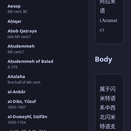
阿拉米
Aesop
语
6th cent. BC
(Aramai
Aḥiqar
c)
Aḥob Qaṭraya
late 6th cent.?
Aḥudemmeh
6th cent.?
Body
Aḥudemmeh of Balad
d. 575
Aitalaha
first half of 4th cent.
属于闪
al-Anbār
米特语
al-Dibs, Yūsuf
系中西
1833–1907
北闪米
al-Duwayhī, Isṭifān
1630–1704
特语支