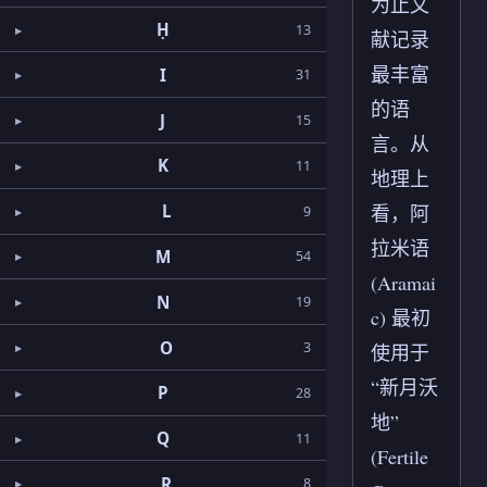
为止文
Ḥ
13
献记录
最丰富
I
31
的语
J
15
言。从
K
11
地理上
看，阿
L
9
拉米语
M
54
(Aramai
N
19
c) 最初
O
3
使用于
“新月沃
P
28
地”
Q
11
(Fertile
R
8