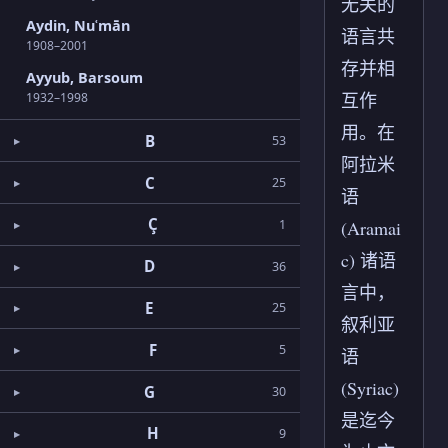
无关的
Aydin, Nuʿmān
语言共
1908–2001
存并相
Ayyub, Barsoum
互作
1932–1998
用。在
B
53
阿拉米
C
25
语
Ç
1
(Aramai
c) 诸语
D
36
言中，
E
25
叙利亚
F
5
语
(Syriac)
G
30
是迄今
H
9