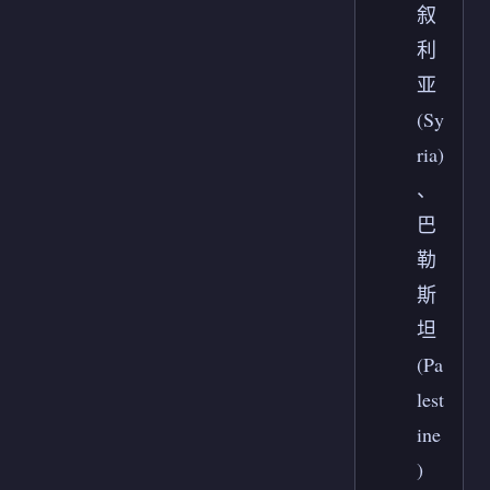
叙
利
亚
(Sy
ria)
、
巴
勒
斯
坦
(Pa
lest
ine
)