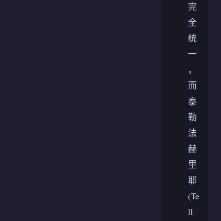
完
全
统
一
，
而
泰
勒
法
赫
里
耶
(Te
ll