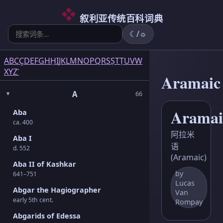
6
5
2
3
2
3
1
3
1
1
5
1
2
1
6
3
4
叙利亚传统百科词典
☾/☼
A
B
C
Ç
D
E
F
G
H
Ḥ
I
J
K
L
M
N
O
P
Q
R
S
Ṣ
T
Ṭ
U
V
W
X
Y
Z
ʿ
Aramaic
A
66
Aramai
Aba
ca. 400
阿拉米
Aba I
语
d. 552
(Aramaic)
Aba II of Kashkar
by
641–751
Lucas
Abgar the Hagiographer
Van
early 5th cent.
Rompay
Abgarids of Edessa