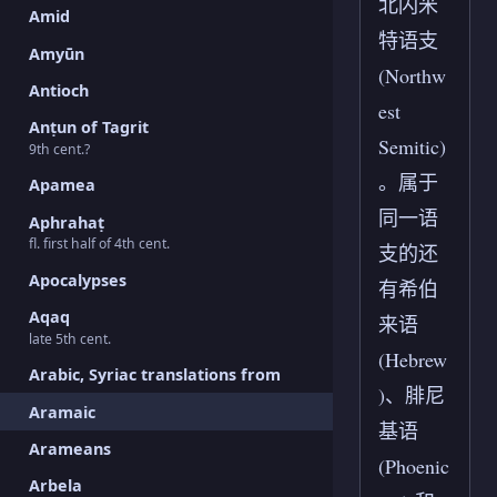
北闪米
Amid
特语支
Amyūn
(Northw
Antioch
est
Anṭun of Tagrit
Semitic)
9th cent.?
。属于
Apamea
同一语
Aphrahaṭ
fl. first half of 4th cent.
支的还
Apocalypses
有希伯
Aqaq
来语
late 5th cent.
(Hebrew
Arabic, Syriac translations from
)、腓尼
Aramaic
基语
Arameans
(Phoenic
Arbela