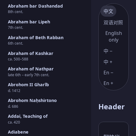
Abraham bar Dashandad
中文
8th cent.
Abraham bar Lipeh
双语对照
7th cent.
English
Abraham of Beth Rabban
only
6th cent.
中 −
Abraham of Kashkar
ca. 500–588
中 +
Abraham of Nathpar
En −
late 6th – early 7th cent.
En +
Abrohom II Gharīb
d. 1412
Abrohom Naḥshirtono
Header
d. 686
Addai, Teaching of
ca. 420
Adiabene