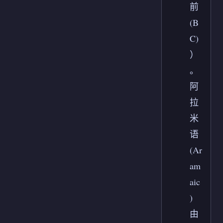
前
(B
C)
）
。
阿
拉
米
语
(Ar
am
aic
)
由