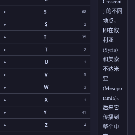
Crescent
) 的不同
S
68
地点，
Ṣ
2
即在叙
T
35
利亚
(Syria)
Ṭ
2
和美索
U
1
不达米
V
5
亚
W
(Mesopo
3
tamia)。
X
1
后来它
Y
41
传播到
Z
4
整个中