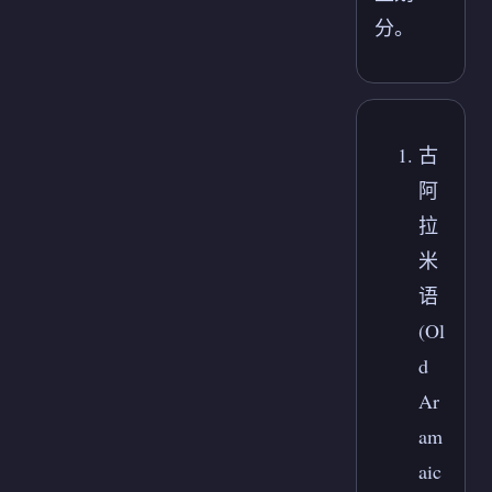
分。
古
阿
拉
米
语
(Ol
d
Ar
am
aic