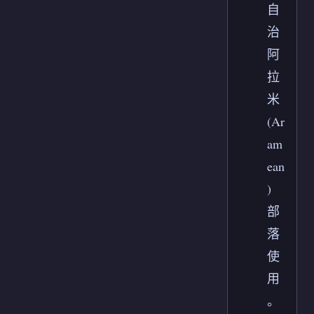
自
治
阿
拉
米
(Ar
am
ean
)
部
落
使
用
。