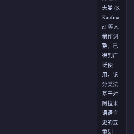
夫曼 (S.
Kaufma
n) 等人
稍作调
整，已
得到广
泛使
用。该
分类法
基于对
阿拉米
语语言
史的五
重划