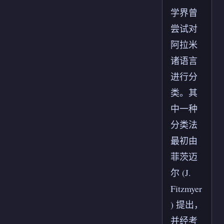
学界曾
尝试对
阿拉米
诸语言
进行分
类。其
中一种
分类法
最初由
菲茨迈
尔 (J.
Fitzmyer
) 提出，
并经考