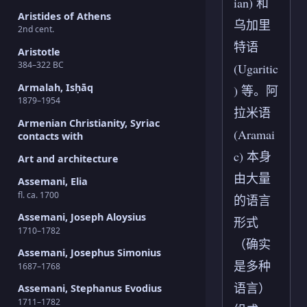
ian) 和
Aristides of Athens
乌加里
2nd cent.
特语
Aristotle
384–322 BC
(Ugaritic
Armalah, Isḥāq
) 等。阿
1879–1954
拉米语
Armenian Christianity, Syriac
(Aramai
contacts with
c) 本身
Art and architecture
由大量
Assemani, Elia
fl. ca. 1700
的语言
Assemani, Joseph Aloysius
形式
1710–1782
（确实
Assemani, Josephus Simonius
是多种
1687–1768
语言）
Assemani, Stephanus Evodius
1711–1782