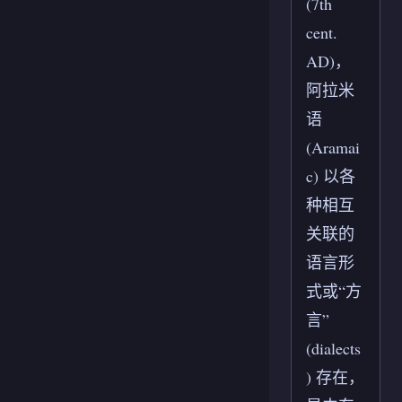
(7th
cent.
AD)，
阿拉米
语
(Aramai
c) 以各
种相互
关联的
语言形
式或“方
言”
(dialects
) 存在，