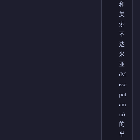
和
美
索
不
达
米
亚
(M
eso
pot
am
ia)
的
半