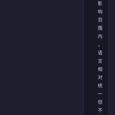
影
响
范
围
内
，
语
言
相
对
统
一
但
不