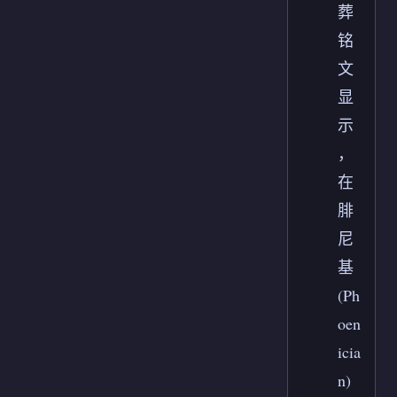
葬
铭
文
显
示
，
在
腓
尼
基
(Ph
oen
icia
n)