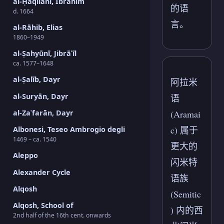
al-Ḥāqilānī, Ibrāhīm
的语
d. 1664
言。
al-Rāhib, Elias
1860–1949
al-Ṣahyūnī, Jibrāʾīl
ca. 1577–1648
al-Ṣalīb, Dayr
阿拉米
al-Suryān, Dayr
语
al-Zaʿfarān, Dayr
(Aramai
c) 属于
Albonesi, Teseo Ambrogio degli
1469 – ca. 1540
更大的
Aleppo
闪米特
Alexander Cycle
语族
Alqosh
(Semitic
Alqosh, School of
) 内的西
2nd half of the 16th cent. onwards