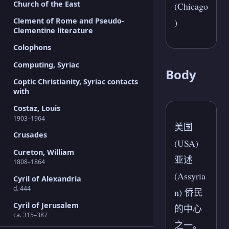
Church of the East
(Chicago
Clement of Rome and Pseudo-
)
Clementine literature
Colophons
Computing, Syriac
Body
Coptic Christianity, Syriac contacts
with
Costaz, Louis
1903–1964
美国
Crusades
(USA)
Cureton, William
亚述
1808–1864
(Assyria
Cyril of Alexandria
d. 444
n) 侨民
Cyril of Jerusalem
的中心
ca. 315–387
之一。