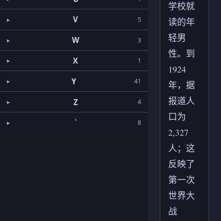
学校就
V
5
读的年
轻男
W
3
性。到
X
1
1924
Y
41
年，据
报道人
Z
4
口为
ʿ
8
2,327
人；这
反映了
第一次
世界大
战