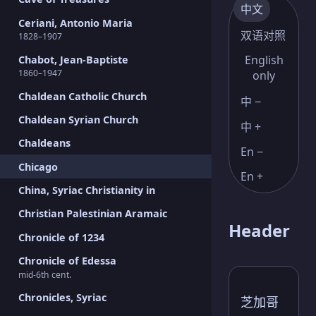
中文
Ceriani, Antonio Maria
双语对照
1828–1907
English
Chabot, Jean-Baptiste
1860–1947
only
Chaldean Catholic Church
中 −
Chaldean Syrian Church
中 +
Chaldeans
En −
Chicago
En +
China, Syriac Christianity in
Christian Palestinian Aramaic
Header
Chronicle of 1234
Chronicle of Edessa
mid-6th cent.
Chronicles, Syriac
芝加哥