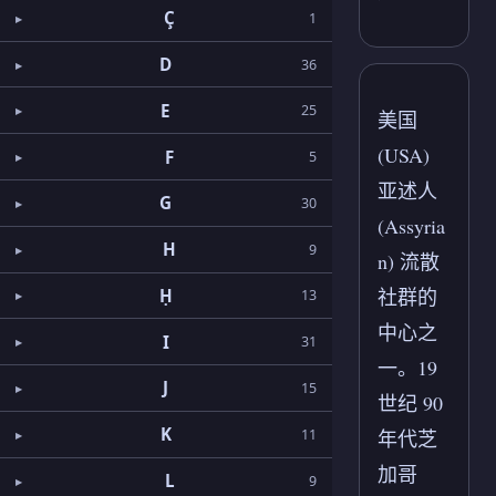
Ç
1
D
36
E
25
美国
(USA)
F
5
亚述人
G
30
(Assyria
H
9
n) 流散
社群的
Ḥ
13
中心之
I
31
一。19
J
15
世纪 90
K
11
年代芝
加哥
L
9