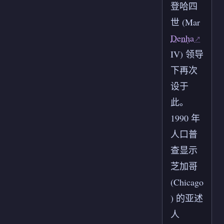
登哈四
世 (Mar
Denḥa
IV) 领导
下再次
设于
此。
1990 年
人口普
查显示
芝加哥
(Chicago
) 的亚述
人