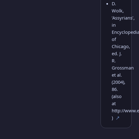
D.
Wolk,
‘Assyrians’,
in
Encyclopedi
of
Chicago,
ed. J.
R.
Grossman
et al.
(2004),
86.
(also
at
http://www.e
)
↗