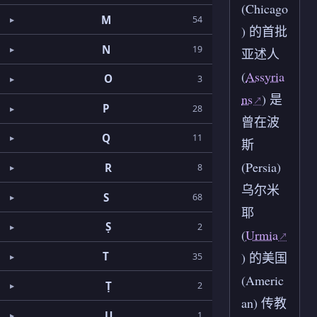
(Chicago
M
54
) 的首批
N
19
亚述人
(
Assyria
O
3
ns
) 是
P
28
曾在波
Q
11
斯
(Persia)
R
8
乌尔米
S
68
耶
Ṣ
2
(
Urmia
T
) 的美国
35
(Americ
Ṭ
2
an) 传教
U
1