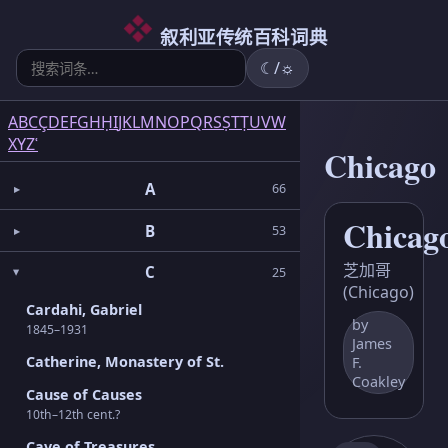
6
5
2
3
2
3
1
3
1
1
5
1
2
1
6
3
4
叙利亚传统百科词典
☾/☼
A
B
C
Ç
D
E
F
G
H
Ḥ
I
J
K
L
M
N
O
P
Q
R
S
Ṣ
T
Ṭ
U
V
W
X
Y
Z
ʿ
Chicago
A
66
Chicag
B
53
芝加哥
C
25
(Chicago)
Cardahi, Gabriel
by
1845–1931
James
Catherine, Monastery of St.
F.
Coakley
Cause of Causes
10th–12th cent.?
Cave of Treasures