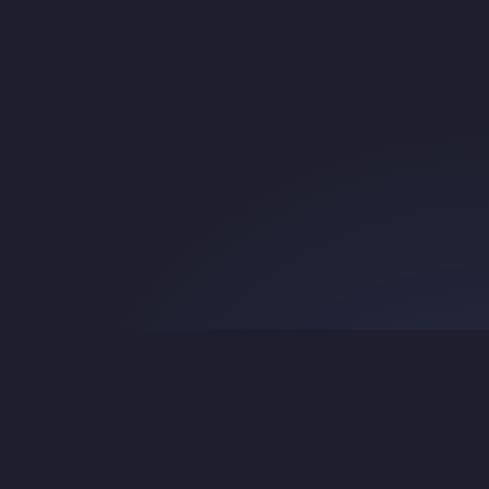
Search
About & Credits
© 2016 Beth Mardutho —
CC BY-NC 4.0
.
Original TEI source:
srophe/e-gedsh
.