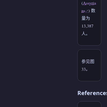
(
Assyria
ns
) 数
量为
13,387
人。
参见图
33。
Reference