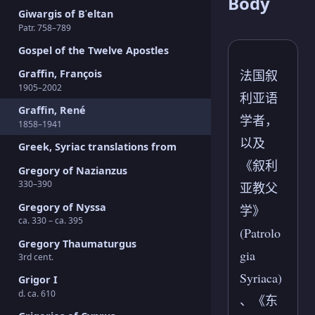
Body
Giwargis of Bʿeltan
Patr. 758–789
Gospel of the Twelve Apostles
法国叙
Graffin, François
1905–2002
利亚语
Graffin, René
学者，
1858–1941
以及
Greek, Syriac translations from
《叙利
Gregory of Nazianzus
330–390
亚教父
Gregory of Nyssa
学》
ca. 330 – ca. 395
(Patrolo
Gregory Thaumaturgus
gia
3rd cent.
Syriaca)
Grigor I
d. ca. 610
、《东