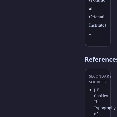
al
Oriental
Institute)
。
Reference
SECONDARY
SOURCES
J. F.
Coakley,
The
Typography
of