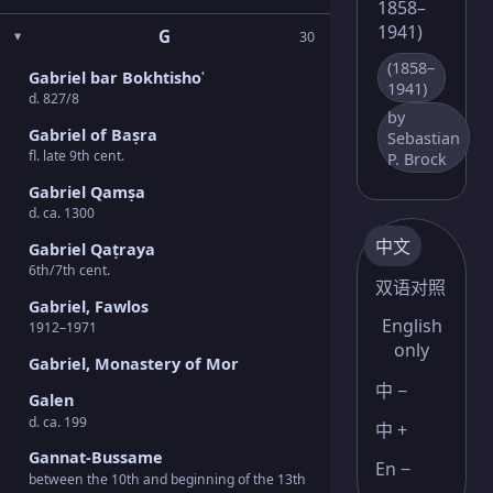
1858–
1941)
G
30
(1858–
Gabriel bar Bokhtishoʿ
1941)
d. 827/8
by
Gabriel of Baṣra
Sebastian
fl. late 9th cent.
P. Brock
Gabriel Qamṣa
d. ca. 1300
中文
Gabriel Qaṭraya
6th/7th cent.
双语对照
Gabriel, Fawlos
English
1912–1971
only
Gabriel, Monastery of Mor
中 −
Galen
d. ca. 199
中 +
Gannat-Bussame
En −
between the 10th and beginning of the 13th