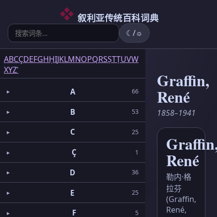
6
5
2
3
2
3
1
3
1
1
5
1
2
1
6
3
4
叙利亚传统百科词典
☾/☼
A
B
C
Ç
D
E
F
G
H
Ḥ
I
J
K
L
M
N
O
P
Q
R
S
Ṣ
T
Ṭ
U
V
W
X
Y
Z
ʿ
Graffin,
René
A
66
B
1858–1941
53
C
25
Graffin
Ç
1
René
D
36
勒内·格
拉芬
E
25
(Graffin,
René,
F
5