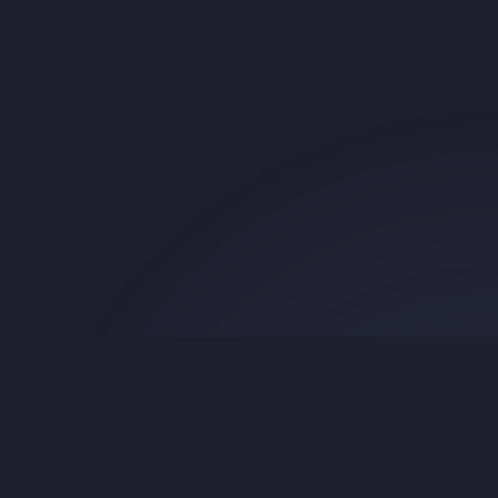
Search
About & Credits
© 2016 Beth Mardutho —
CC BY-NC 4.0
.
Original TEI source:
srophe/e-gedsh
.
翻译：Ephrem Yuan，2026 年。本译文参考Qwen 3.5:cloud