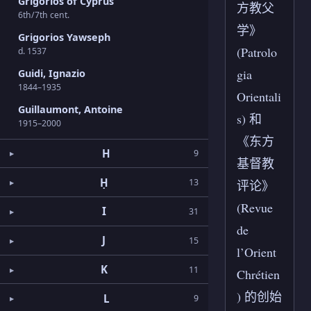
Grigorios of Cyprus
方教父
6th/7th cent.
学》
Grigorios Yawseph
(Patrolo
d. 1537
gia
Guidi, Ignazio
1844–1935
Orientali
Guillaumont, Antoine
s) 和
1915–2000
《东方
H
9
基督教
Ḥ
13
评论》
(Revue
I
31
de
J
15
l’Orient
K
11
Chrétien
) 的创始
L
9