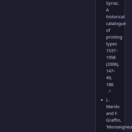
Syriac.
A
historical
catalogue
of
printing
types
1537–
1958
(2006),
147–
49,
188.
↗
L.
Mariès
and F.
Graffin,
‘Monseigneu