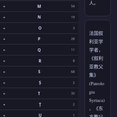
人。
M
54
N
19
O
3
法国叙
P
28
利亚学
学者，
Q
11
《叙利
R
8
亚教父
S
68
集》
Ṣ
(Patrolo
2
gia
T
35
Syriaca)
Ṭ
2
、《东
U
1
方教父