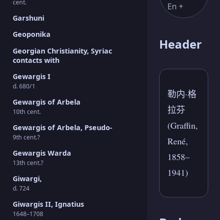
cent.
En +
Garshuni
Geoponika
Header
Georgian Christianity, Syriac
contacts with
Gewargis I
d. 680/1
勒内·格
Gewargis of Arbela
拉芬
10th cent.
(Graffin,
Gewargis of Arbela, Pseudo-
9th cent.?
René,
Gewargis Warda
1858–
13th cent.?
1941)
Giwargi,
d. 724
Giwargis II, Ignatius
1648–1708