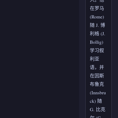
在罗马
(Rome)
随 J. 博
利格 (J.
Bollig)
学习叙
利亚
语，并
在因斯
布鲁克
(Innsbru
ck) 随
G. 比克
尔 (G.