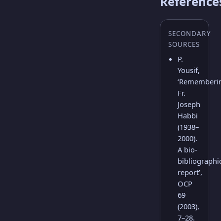
Reference
SECONDARY
SOURCES
P.
Yousif,
‘Rememberi
Fr.
Joseph
Habbi
(1938–
2000).
A bio-
bibliographi
report’,
OCP
69
(2003),
7–28.