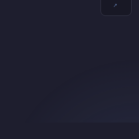
↗
Search
About & Credits