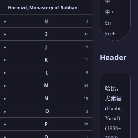
中 −
Hormizd, Monastery of Rabban
中 +
Ḥ
13
En −
En +
I
31
J
15
Header
K
11
L
9
M
54
哈比，
尤素福
N
19
(Habbi,
O
3
Yusuf)
P
28
(1938–
Q
2000)
11