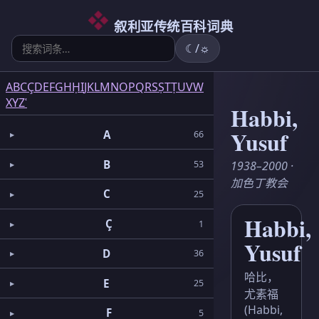
6
5
2
3
2
3
1
3
1
1
5
1
2
1
6
3
4
叙利亚传统百科词典
☾/☼
A
B
C
Ç
D
E
F
G
H
Ḥ
I
J
K
L
M
N
O
P
Q
R
S
Ṣ
T
Ṭ
U
V
W
X
Y
Z
ʿ
Habbi,
Yusuf
A
66
B
1938–2000 ·
53
加色丁教会
C
25
Habbi,
Ç
1
Yusuf
D
36
哈比，
E
25
尤素福
(Habbi,
F
5