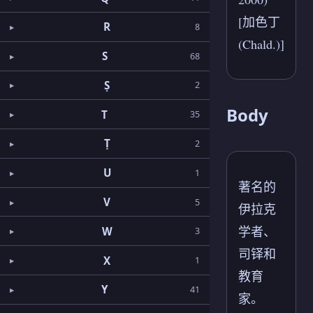
[加色丁
R
8
(Chald.)]
S
68
Ṣ
2
Body
T
35
Ṭ
2
U
1
著名的
V
5
伊拉克
学者、
W
3
司铎和
X
1
教育
Y
41
家。