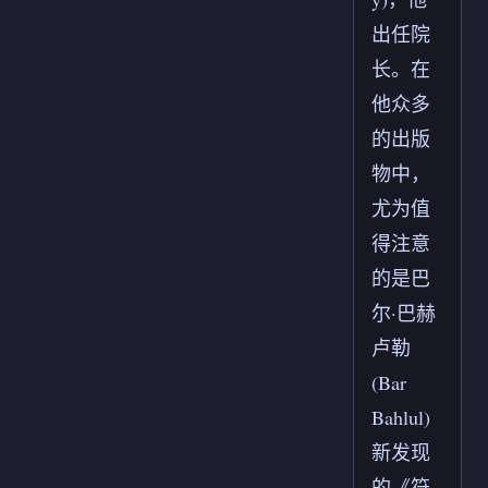
出任院
长。在
他众多
的出版
物中，
尤为值
得注意
的是巴
尔·巴赫
卢勒
(Bar
Bahlul)
新发现
的《符