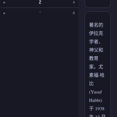
Z
4
ʿ
8
著名的
伊拉克
学者、
神父和
教育
家。尤
素福·哈
比
(Yusuf
Habbi)
于 1938
年 12 月