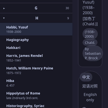
Yusuf)
(1938–
G
30
2000)
H
[加色丁
9
(Chald.)]
Habbi, Yusuf
(1938–
1938–2000
2000)
Hagiography
Chald.
Hakkari
by
Sebastian
Harris, James Rendel
P. Brock
1852–1941
Hatch, William Henry Paine
1875–1972
中文
Hiba
d. 457
双语对照
Hippolytus of Rome
English
late 2nd/early 3rd cent.
only
Historiography, Syriac