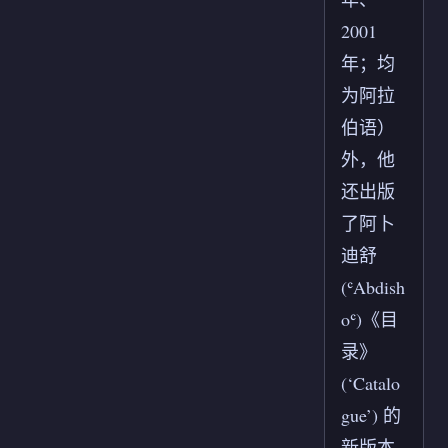
2001
年；均
为阿拉
伯语）
外，他
还出版
了阿卜
迪舒
(ʿAbdish
oʿ)《目
录》
(‘Catalo
gue’) 的
新版本