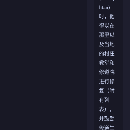
litan)
时，他
得以在
那里以
及当地
的村庄
教堂和
修道院
进行修
复（附
有列
表），
并鼓励
修道生