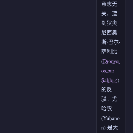
意志无
关，遭
到狄奥
尼西奥
斯·巴尔·
萨利比
(
Dionysi
os bar
Ṣalibi
)
的反
驳。尤
哈农
(Yuḥano
n) 是大