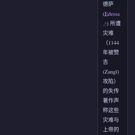
德萨
(
Edessa
) 所遭
灾难
（1144
年被赞
吉
(Zangī)
攻陷）
的失传
著作声
称这些
灾难与
上帝的