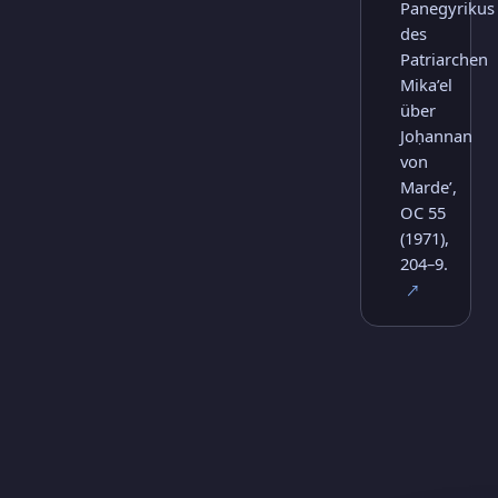
Panegyrikus
des
Patriarchen
Mika’el
über
Joḥannan
von
Marde’,
OC 55
(1971),
204–9.
↗