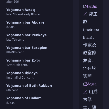
after 506
(
Mardin
Yoḥannan Azraq
) 都主
late 7th and early 8th cent.
教
Yoḥannan bar Abgare
d. 905
(metropo
Yoḥannan bar Penkaye
litan)、
late 7th cent.
作家及
Yoḥannan bar Sarapion
教堂修
8th/9th cent.
复者。
Yoḥannan bar Zoʿbi
12th/13th cent.
他在埃
Yoḥannan Iḥidaya
德萨
first half of 5th cent.
(
Edessa
Yoḥannan of Beth Rabban
6th cent.
) 山成
Yoḥannan of Dailam
为修
d. 738
士，随