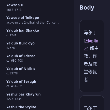
Yawsep II
Body
1667–1713
Yawsep of Telkepe
active in the 2nd half of the 17th cent.
Yaʿqub bar Shakko
马尔丁
d. 1241
(
Mardin
Yaʿqub Burdʿoyo
) 都主
d. 578
教、作
Yaʿqub of Edessa
ca. 630–708
者及教
Yaʿqub of Nisibis
堂修复
d. 337/8
者
Yaʿqub of Serugh
ca. 451–521
Yeshuʿ bar Khayrun
1275–1335
Yeshuʿ the Stylite
马尔丁