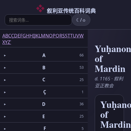
6
5
2
3
2
3
1
3
1
1
5
1
2
1
6
3
4
叙利亚传统百科词典
☾/☼
A
B
C
Ç
D
E
F
G
H
Ḥ
I
J
K
L
M
N
O
P
Q
R
S
Ṣ
T
Ṭ
U
V
W
X
Y
Z
ʿ
Yuḥano
of
A
66
Mardin
B
53
d. 1165 · 叙利
C
25
亚正教会
Ç
1
Yuḥan
D
36
of
E
25
Mardi
F
5