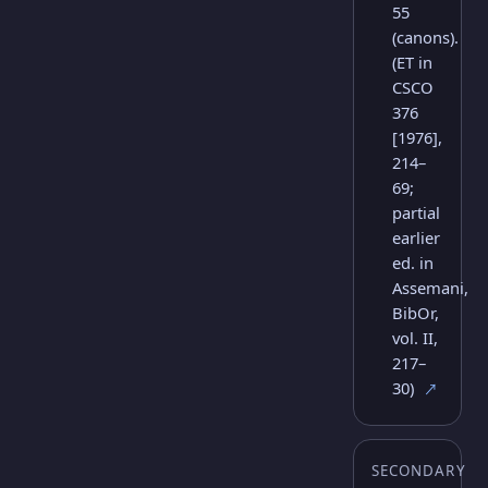
55
(canons).
(ET in
CSCO
376
[1976],
214–
69;
partial
earlier
ed. in
Assemani,
BibOr,
vol. II,
217–
30)
↗
SECONDARY