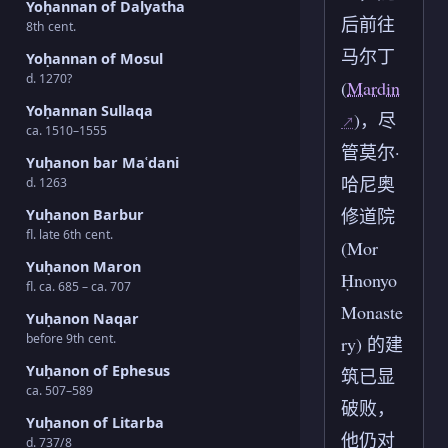
Yoḥannan of Dalyatha
后前往
8th cent.
马尔丁
Yoḥannan of Mosul
d. 1270?
(
Mardin
Yoḥannan Sullaqa
)，尽
ca. 1510–1555
管莫尔·
Yuḥanon bar Maʿdani
哈尼奥
d. 1263
修道院
Yuḥanon Barbur
fl. late 6th cent.
(Mor
Yuḥanon Maron
Ḥnonyo
fl. ca. 685 – ca. 707
Monaste
Yuḥanon Naqar
before 9th cent.
ry) 的建
Yuḥanon of Ephesus
筑已显
ca. 507–589
破败，
Yuḥanon of Litarba
他仍对
d. 737/8