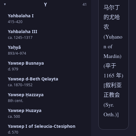
Y
41
马尔丁
Yahbalaha I
的尤哈
415–420
农
Yahbalaha III
(Yuḥano
ca. 1245–1317
n of
Yaḥyā
893/4–974
Mardin)
Yawsep Busnaya
(卒于
d. 979
1165 年)
Yawsep d-Beth Qelayta
[叙利亚
ca. 1870–1952
正教会
Yawsep Ḥazzaya
8th cent.
(Syr.
Yawsep Huzaya
Orth.)]
ca. 500
Yawsep I of Seleucia-Ctesiphon
d. 570