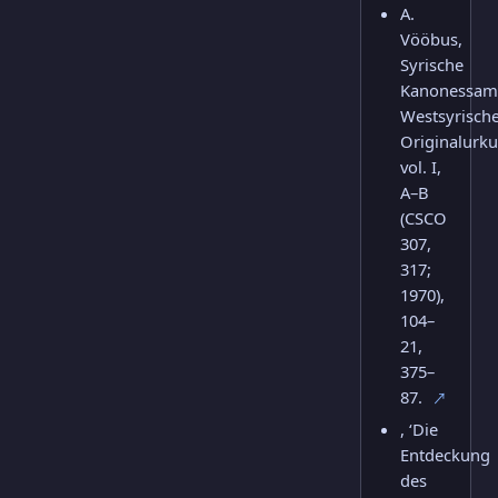
A.
Vööbus,
Syrische
Kanonessam
Westsyrisch
Originalurk
vol. I,
A–B
(CSCO
307,
317;
1970),
104–
21,
375–
87.
↗
, ‘Die
Entdeckung
des