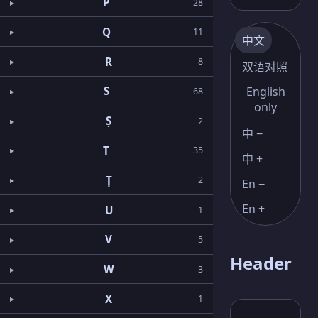
P
28
Q
11
中文
R
8
双语对照
English
S
68
only
Ṣ
2
中 −
T
35
中 +
Ṭ
2
En −
En +
U
1
V
5
Header
W
3
X
1