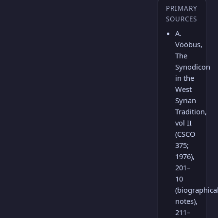
PRIMARY
SOURCES
A.
Vööbus,
The
Synodicon
in the
West
Syrian
Tradition,
vol II
(CSCO
375;
1976),
201–
10
(biographica
notes),
211–