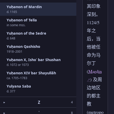
其印象
Yuḥanon of Mardin
d. 1165
深刻。
Yuḥanon of Tella
1124/5
in some mss.
年之
Yuḥanon of the Sedre
后，当
d. 648
他被任
Yuḥanon Qashisho
1918–2001
命为马
Yuḥanon X, Ishoʿ bar Shushan
尔丁
d. 1072 or 1073
(
Mardin
Yuḥanon XIV bar Shayullāh
ca. 1705–1783
) 及周
Yulyana Saba
边地区
d. 377
的都主
Z
4
教
(metropo
ʿ
8