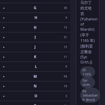
马尔丁
G
的尤哈
30
农
H
9
(Yuḥanon
of
Ḥ
13
Mardin)
(卒于
I
31
1165 年)
[叙利亚
J
15
正教会
(Syr.
K
11
Orth.)]
L
9
(d.
1165)
M
54
Syr.
Orth.
N
19
by
Sebastian
O
3
P. Brock