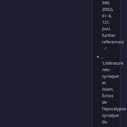
590;
2002),
61–6,
121.
(incl.
further
references)
↗
,
‘Littérature
néo-
syriaque
et
Islam.
Échos
de
l’Apocalypse
syriaque
du