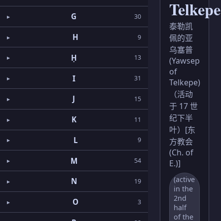
Telkepe
G
30
泰勒凯
H
佩的亚
9
乌塞普
Ḥ
13
(Yawsep
of
I
31
Telkepe)
（活动
J
15
于 17 世
纪下半
K
11
叶）[东
L
9
方教会
(Ch. of
M
54
E.)]
(active
N
19
in the
2nd
O
3
half
of the