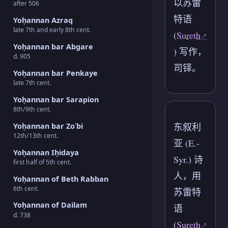
以苏雷
after 506
特语
Yoḥannan Azraq
late 7th and early 8th cent.
(
Sureth
Yoḥannan bar Abgare
) 写作，
d. 905
司铎。
Yoḥannan bar Penkaye
late 7th cent.
Yoḥannan bar Sarapion
8th/9th cent.
东叙利
Yoḥannan bar Zoʿbi
12th/13th cent.
亚 (E.-
Yoḥannan Iḥidaya
Syr.) 诗
first half of 5th cent.
人，用
Yoḥannan of Beth Rabban
6th cent.
苏雷特
Yoḥannan of Dailam
语
d. 738
(
Sureth