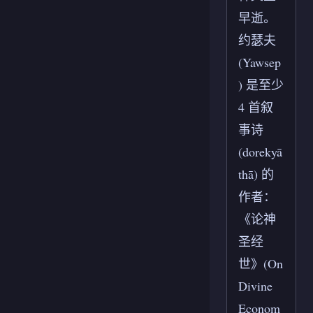
早逝。
约瑟夫
(Yawsep
) 是至少
4 首叙
事诗
(dorekyā
thā) 的
作者：
《论神
圣经
世》(On
Divine
Econom