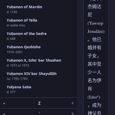
杰姆达
Yuḥanon of Mardin
d. 1165
尼
Yuḥanon of Tella
(Yawsep
in some mss.
Jemdāni)
Yuḥanon of the Sedre
。他已
d. 648
Yuḥanon Qashisho
婚并有
1918–2001
子女，
Yuḥanon X, Ishoʿ bar Shushan
其中至
d. 1072 or 1073
少一人
Yuḥanon XIV bar Shayullāh
ca. 1705–1783
名为伊
Yulyana Saba
肖
d. 377
(Ishoʿ)
Z
4
，成为
神父且
ʿ
8