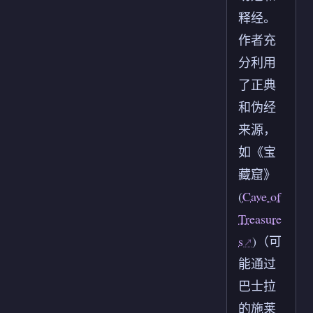
释经。
作者充
分利用
了正典
和伪经
来源，
如《宝
藏窟》
(
Cave of
Treasure
s
)（可
能通过
巴士拉
的施莱