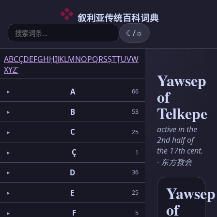
6
5
2
3
2
3
1
3
1
1
5
1
2
1
6
3
4
叙利亚传统百科词典
☾/☼
A
B
C
Ç
D
E
F
G
H
Ḥ
I
J
K
L
M
N
O
P
Q
R
S
Ṣ
T
Ṭ
U
V
W
X
Y
Z
ʿ
Yawsep
of
A
66
Telkepe
B
53
active in the
C
25
2nd half of
the 17th cent.
Ç
1
· 东方教会
D
36
Yawsep
E
25
of
F
5