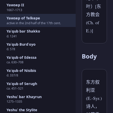
Yawsep II
叶）[东
1667–1713
方教会
Yawsep of Telkepe
(Ch. of
active in the 2nd half of the 17th cent.
E.)]
Yaʿqub bar Shakko
d. 1241
Yaʿqub Burdʿoyo
d. 578
Body
Yaʿqub of Edessa
ca. 630–708
Yaʿqub of Nisibis
d. 337/8
东方叙
Yaʿqub of Serugh
ca. 451–521
利亚
Yeshuʿ bar Khayrun
(E.-Syr.)
1275–1335
诗人，
Yeshuʿ the Stylite