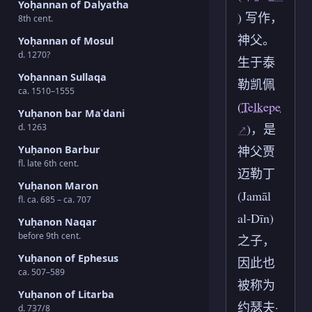
Yoḥannan of Dalyatha
) 写作，
8th cent.
神父。
Yoḥannan of Mosul
d. 1270?
生于泰
Yoḥannan Sullaqa
勒凯佩
ca. 1510–1555
(
Telkepe
Yuḥanon bar Maʿdani
)，是
d. 1263
神父贾
Yuḥanon Barbur
fl. late 6th cent.
迈勒丁
Yuḥanon Maron
(Jamāl
fl. ca. 685 – ca. 707
al-Dīn)
Yuḥanon Naqar
before 9th cent.
之子，
Yuḥanon of Ephesus
因此也
ca. 507–589
被称为
Yuḥanon of Litarba
约瑟夫·
d. 737/8