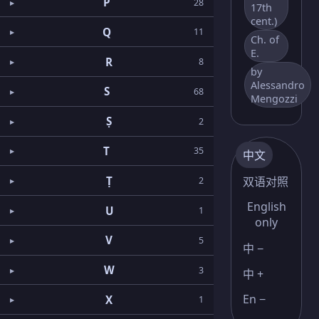
P
28
17th
cent.)
Q
11
Ch. of
E.
R
8
by
Alessandro
S
68
Mengozzi
Ṣ
2
T
35
中文
Ṭ
双语对照
2
English
U
1
only
V
5
中 −
W
3
中 +
En −
X
1