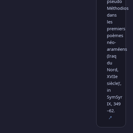
pseudo
Méthodios
dans
les
premiers
poèmes
néo-
araméens
(Iraq
du
Nord,
XVIIe
siècle)’,
in
SymSyr
IX, 349
–62.
↗