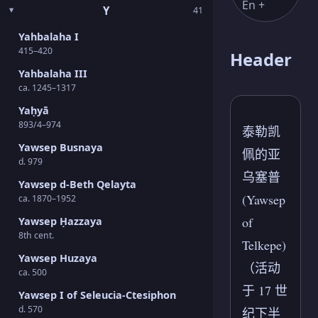
En +
Y
41
Yahbalaha I
415–420
Header
Yahbalaha III
ca. 1245–1317
Yaḥyā
893/4–974
泰勒凯
Yawsep Busnaya
佩的亚
d. 979
乌塞普
Yawsep d-Beth Qelayta
(Yawsep
ca. 1870–1952
of
Yawsep Ḥazzaya
8th cent.
Telkepe)
Yawsep Huzaya
（活动
ca. 500
于 17 世
Yawsep I of Seleucia-Ctesiphon
d. 570
纪下半