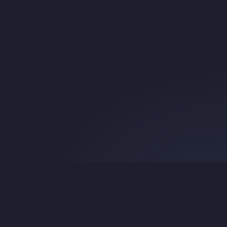
Search
About & Credits
© 2016 Beth Mardutho —
CC BY-NC 4.0
.
Original TEI source:
srophe/e-gedsh
.