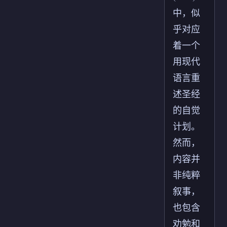
中，似
乎对应
着一个
用现代
语言重
述圣经
的自觉
计划。
然而，
内容并
非纯粹
叙事，
也包含
劝勉和