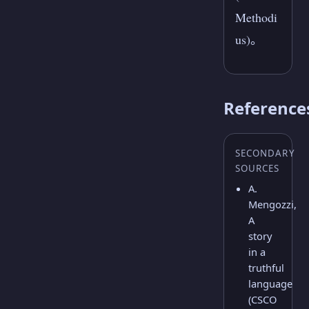
Methodi
us)。
Reference
SECONDARY
SOURCES
A.
Mengozzi,
A
story
in a
truthful
language
(CSCO