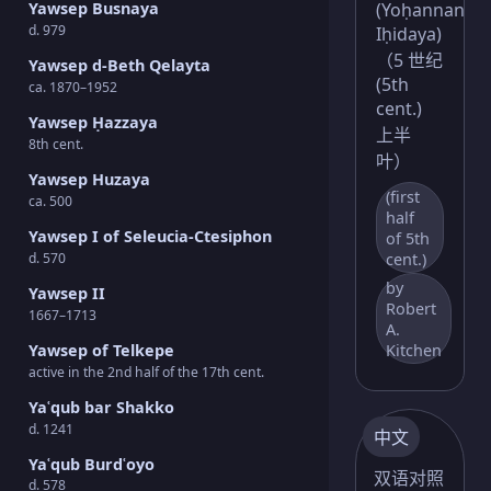
(Yoḥannan
Yawsep Busnaya
d. 979
Iḥidaya)
（5 世纪
Yawsep d-Beth Qelayta
(5th
ca. 1870–1952
cent.)
Yawsep Ḥazzaya
上半
8th cent.
叶）
Yawsep Huzaya
(first
ca. 500
half
Yawsep I of Seleucia-Ctesiphon
of 5th
cent.)
d. 570
by
Yawsep II
Robert
1667–1713
A.
Kitchen
Yawsep of Telkepe
active in the 2nd half of the 17th cent.
Yaʿqub bar Shakko
d. 1241
中文
Yaʿqub Burdʿoyo
双语对照
d. 578