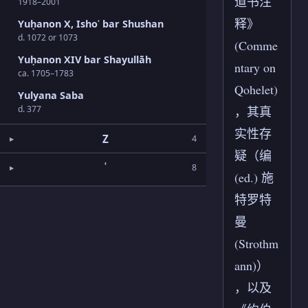
道书注
1918–2001
释》
Yuḥanon X, Ishoʿ bar Shushan
d. 1072 or 1073
(Comme
Yuḥanon XIV bar Shayullāh
ntary on
ca. 1705–1783
Qohelet)
Yulyana Saba
d. 377
，其真
实性存
Z
4
疑（编
ʿ
8
(ed.) 施
特罗特
曼
(Strothm
ann)）
，以及