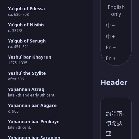
English
Yaʿqub of Edessa
only
ca. 630–708
Yaʿqub of Nisibis
中 −
d. 337/8
中 +
Yaʿqub of Serugh
En −
ca. 451–521
Yeshuʿ bar Khayrun
En +
1275–1335
Yeshuʿ the Stylite
after 506
Header
Yoḥannan Azraq
late 7th and early 8th cent.
Yoḥannan bar Abgare
d. 905
约哈南·
Yoḥannan bar Penkaye
伊希达
late 7th cent.
亚
Yoḥannan bar Sarapion