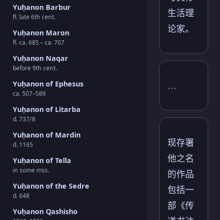
Yuḥanon Barbur
生活理
fl. late 6th cent.
论家。
Yuḥanon Maron
fl. ca. 685 – ca. 707
Yuḥanon Naqar
before 9th cent.
Yuḥanon of Ephesus
…
ca. 507–589
Yuḥanon of Litarba
d. 737/8
Yuḥanon of Mardin
现存署
d. 1165
他之名
Yuḥanon of Tella
in some mss.
的作品
Yuḥanon of the Sedre
包括一
d. 648
部《传
Yuḥanon Qashisho