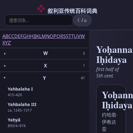
6
5
2
3
2
3
1
3
1
1
5
1
2
1
6
3
4
T
35
叙利亚传统百科词典
Ṭ
2
☾/☼
U
1
A
B
C
Ç
D
E
F
G
H
Ḥ
I
J
K
L
M
N
O
P
Q
R
S
Ṣ
T
Ṭ
U
V
W
V
5
X
Y
Z
ʿ
Yoḥanna
W
3
Iḥidaya
X
1
first half of
5th cent.
Y
41
Yahbalaha I
Yoḥan
415–420
Iḥidaya
Yahbalaha III
ca. 1245–1317
约哈南·
Yaḥyā
伊希达
893/4–974
亚