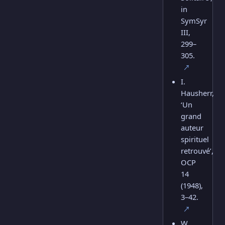
in
SymSyr
III,
299–
305.
↗
I.
Hausherr,
‘Un
grand
auteur
spirituel
retrouvé’,
OCP
14
(1948),
3–42.
↗
W.