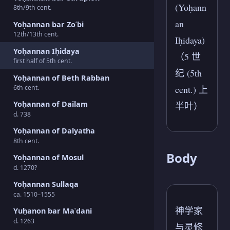
(Yoḥann
8th/9th cent.
an
Yoḥannan bar Zoʿbi
12th/13th cent.
Iḥidaya)
Yoḥannan Iḥidaya
（5 世
first half of 5th cent.
纪 (5th
Yoḥannan of Beth Rabban
cent.) 上
6th cent.
Yoḥannan of Dailam
半叶）
d. 738
Yoḥannan of Dalyatha
8th cent.
Body
Yoḥannan of Mosul
d. 1270?
Yoḥannan Sullaqa
ca. 1510–1555
神学家
Yuḥanon bar Maʿdani
d. 1263
与灵修