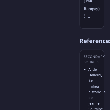
(Van
Rompay)
）。
Reference
SECONDARY
SOURCES
A. de
Halleux,
‘Le
milieu
historique
de
Jean le
Solitaire’,