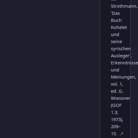
Strothmann,
‘Das
Buch
Kohelet
und
seine
syrischen
Ausleger’,
Erkenntniss
und
Meinungen,
vol. 1,
ed. G.
Wiessner
(GOF
1.3;
1973),
209–
15.
↗